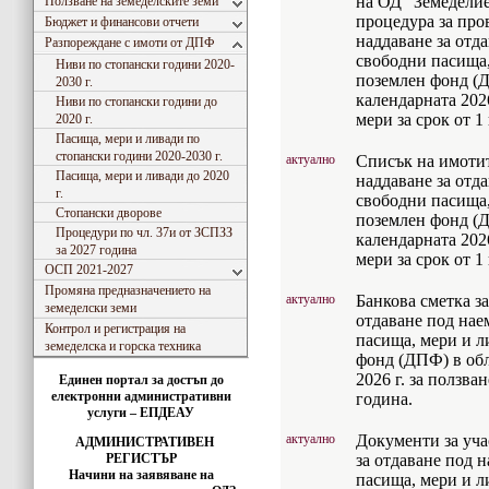
на ОД ”Земеделие
Ползване на земеделските земи
процедура за про
Бюджет и финансови отчети
наддаване за отд
Разпореждане с имоти от ДПФ
свободни пасища
Ниви по стопански години 2020-
поземлен фонд (Д
2030 г.
календарната 2026
Ниви по стопански години до
мери за срок от 1
2020 г.
Пасища, мери и ливади по
стопански години 2020-2030 г.
актуално
Списък на имотите
Пасища, мери и ливади до 2020
наддаване за отд
г.
свободни пасища
Стопански дворове
поземлен фонд (Д
Процедури по чл. 37и от ЗСПЗЗ
календарната 2026
за 2027 година
мери за срок от 1
ОСП 2021-2027
Промяна предназначението на
актуално
Банкова сметка за
земеделски земи
отдаване под нае
Контрол и регистрация на
пасища, мери и 
земеделска и горска техника
фонд (ДПФ) в обл
2026 г. за ползва
Единен портал за достъп до
електронни административни
година.
услуги – ЕПДЕАУ
актуално
Документи за уча
АДМИНИСТРАТИВЕН
РЕГИСТЪР
за отдаване под 
Начини на заявяване на
пасища, мери и 