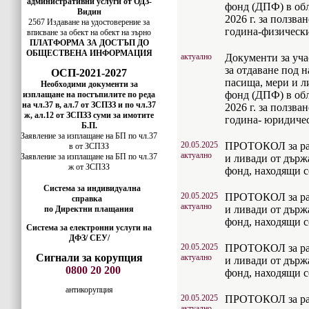
административни услуги от ОДЗ-
фонд (ДПФ) в обл
Видин
2026 г. за ползва
2567 Издаване на удостоверение за
година-физическ
вписванe за обект на обект на зърно
ПЛАТФОРМА ЗА ДОСТЪП ДО
ОБЩЕСТВЕНА ИНФОРМАЦИЯ
актуално
Документи за уча
за отдаване под 
ОСП-2021-2027
пасища, мери и 
Необходими документи за
фонд (ДПФ) в обл
изплащане на постъпилите по реда
на чл.37 в, ал.7 от ЗСПЗЗ и по чл.37
2026 г. за ползва
ж, ал.12 от ЗСПЗЗ суми за имотите
година- юридиче
Б.П.
Заявление за изплащане на БП по чл.37
20.05.2025
ПРОТОКОЛ за раз
в от ЗСПЗЗ
актуално
Заявление за изплащане на БП по чл.37
и ливади от дър
ж от ЗСПЗЗ
фонд, находящи с
Система за индивидуална
20.05.2025
ПРОТОКОЛ за раз
справка
актуално
и ливади от дър
по Директни плащания
фонд, находящи с
Система за електронни услуги на
ДФЗ/ СЕУ/
20.05.2025
ПРОТОКОЛ за раз
Сигнали за корупция
актуално
и ливади от дър
0800 20 200
фонд, находящи с
антикорупция
20.05.2025
ПРОТОКОЛ за раз
актуално