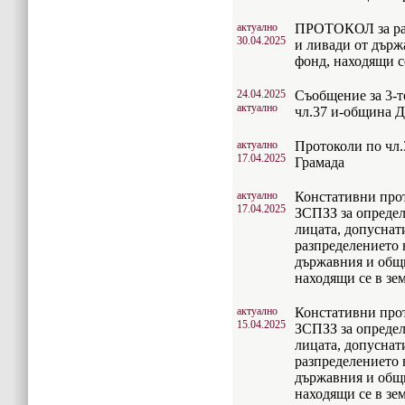
актуално
ПРОТОКОЛ за раз
30.04.2025
и ливади от дър
фонд, находящи с
24.04.2025
Съобщение за 3-т
актуално
чл.37 и-община 
актуално
Протоколи по чл.
17.04.2025
Грамада
актуално
Констативни прото
17.04.2025
ЗСПЗЗ за определ
лицата, допуснат
разпределението 
държавния и общ
находящи се в зе
актуално
Констативни прото
15.04.2025
ЗСПЗЗ за определ
лицата, допуснат
разпределението 
държавния и общ
находящи се в з