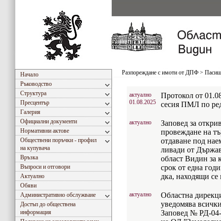
Разпореждане с имоти от ДПФ
>
Пасища
Начало
Ръководство
Структура
актуално
Протокол от 01.08
01.08.2025
Пресцентър
сесия ПМЛ по ред
Галерия
Официални документи
актуално
Заповед за откри
Нормативни актове
провеждане на тъ
Обществени поръчки - профил
отдаване под нае
на купувача
ливади от Държа
Връзка
област Видин за 
Въпроси и отговори
срок от една годи
дка, находящи се
Актуално
Обяви
актуално
Областна дирекци
Административно обслужване
уведомява всички
Достъп до обществена
информация
Заповед № РД-04-5