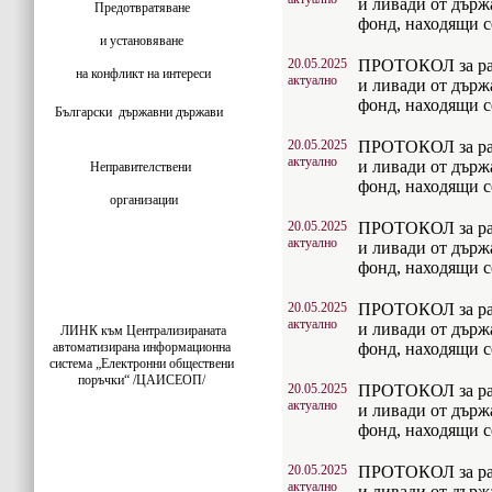
и ливади от дър
Предотвратяване
фонд, находящи с
и установяване
20.05.2025
ПРОТОКОЛ за раз
на конфликт на интереси
актуално
и ливади от дър
фонд, находящи с
Български
държавни държави
20.05.2025
ПРОТОКОЛ за раз
актуално
и ливади от дър
Неправителствени
фонд, находящи с
организации
20.05.2025
ПРОТОКОЛ за раз
актуално
и ливади от дър
фонд, находящи с
20.05.2025
ПРОТОКОЛ за раз
актуално
и ливади от дър
ЛИНК към Централизираната
автоматизирана информационна
фонд, находящи с
система „Електронни обществени
поръчки“ /ЦАИСЕОП/
20.05.2025
ПРОТОКОЛ за раз
актуално
и ливади от дър
фонд, находящи с
20.05.2025
ПРОТОКОЛ за раз
актуално
и ливади от дър