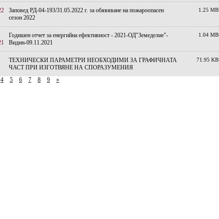
22
Заповед РД-04-193/31.05.2022 г. за обявяване на пожароопасен
1.25 MB
сезон 2022
Годишен отчет за енергийна ефективност - 2021-ОД"Земеделие"-
1.04 MB
21
Видин-09.11.2021
ТЕХНИЧЕСКИ ПАРАМЕТРИ НЕОБХОДИМИ ЗА ГРАФИЧНАТА
71.95 KB
ЧАСТ ПРИ ИЗГОТВЯНЕ НА СПОРАЗУМЕНИЯ
4
5
6
7
8
9
»