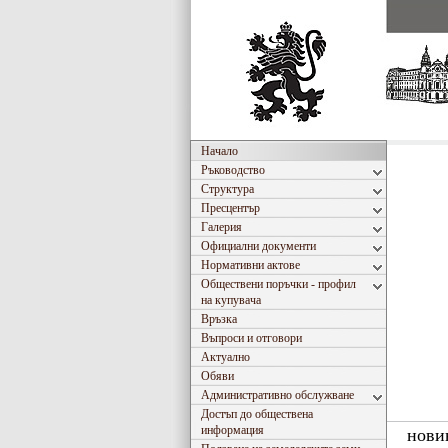
Начало
Ръководство
Структура
Пресцентър
Галерия
Официални документи
Нормативни актове
Обществени поръчки - профил
на купувача
Връзка
Въпроси и отговори
Актуално
Обяви
Административно обслужване
Достъп до обществена
информация
нови