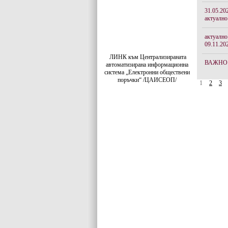
31.05.20
актуално
актуално
09.11.20
ЛИНК към Централизираната
ВАЖНО
автоматизирана информационна
система „Електронни обществени
поръчки“ /ЦАИСЕОП/
1
2
3