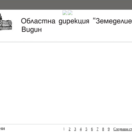
ни
1
2
3
4
5
6
7
8
9
Следваща ст