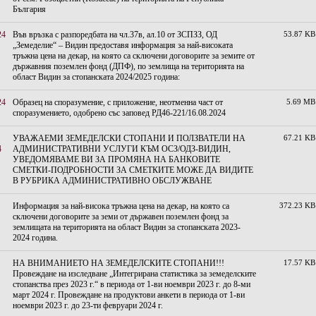
България
24
Във връзка с разпоредбата на чл.37в, ал.10 от ЗСПЗЗ, ОД
53.87 KB
„Земеделие“ – Видин предоставя информация за най-високата
тръжна цена на декар, на която са сключени договорите за земите от
държавния поземлен фонд (ДПФ), по землища на територията на
област Видин за стопанската 2024/2025 година:
24
Образец на споразумение, с приложение, неотменна част от
5.69 MB
споразумението, одобрено със заповед РД46-221/16.08.2024
УВАЖАЕМИ ЗЕМЕДЕЛСКИ СТОПАНИ И ПОЛЗВАТЕЛИ НА
67.21 KB
4
АДМИНИСТРАТИВНИ УСЛУГИ КЪМ ОСЗ/ОДЗ-ВИДИН,
УВЕДОМЯВАМЕ ВИ ЗА ПРОМЯНА НА БАНКОВИТЕ
СМЕТКИ-ПОДРОБНОСТИ ЗА СМЕТКИТЕ МОЖЕ ДА ВИДИТЕ
В РУБРИКА АДМИНИСТРАТИВНО ОБСЛУЖВАНЕ
Информация за най-висока тръжна цена на декар, на която са
372.23 KB
сключени договорите за земи от държавен поземлен фонд за
землищата на територията на област Видин за стопанската 2023-
2024 година.
НА ВНИМАНИЕТО НА ЗЕМЕДЕЛСКИТЕ СТОПАНИ!!!
17.57 KB
Провеждане на изследване „Интегрирана статистика за земеделските
стопанства през 2023 г.“ в периода от 1-ви ноември 2023 г. до 8-ми
март 2024 г. Провеждане на продуктови анкети в периода от 1-ви
ноември 2023 г. до 23-ти февруари 2024 г.