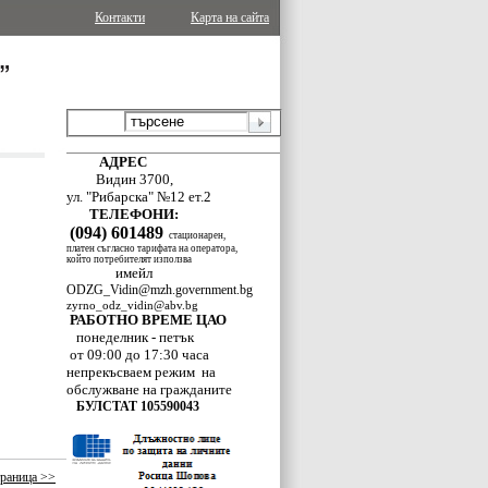
Контакти
Карта на сайта
АДРЕС
Видин 3700,
ул. "Рибарска" №12 ет.2
ТЕЛЕФОНИ:
(094) 601489
стационарен,
платен съгласно тарифата на оператора,
който потребителят използва
имейл
ODZG_Vidin@mzh.government.bg
zyrno_odz_vidin@abv.bg
РАБОТНО ВРЕМЕ ЦАО
понеделник - петък
от 09:00 до 17:30 часа
непрекъсваем режим
на
обслужване
на гражданите
БУЛСТАТ 105590043
раница >>