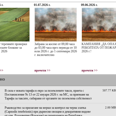
 г.
01.07.2026 г.
09.06.2026 г.
т теренните проверки
Забрана за косене от 09,00 часа
КАМПАНИЯ „ДА ОПА
ските блокове за
до 03,00 часа през периода от 10
РЕКОЛТАТА ОТ ПОЖАР
 2026
юли 2026 г. до 1 септември 2026
2026 г.!
г. включително
 >>
прочети >>
прочети >>
лно
В сила е новата тарифа в евро за поземлените такси, приета с
507.77 KB
Постановление № 13 от 22 януари 2026 г. на МС, за приемане на
Тарифа за таксите, събирани от органите по поземлена собственост
Ръководство за прилагане на мерки за контрол на черна златка
2.00 MB
(Capnodis tenebrionis) при дървесни овощни и декоративни видове
от сем. Розоцветни (Rosaceae) на територията на Република