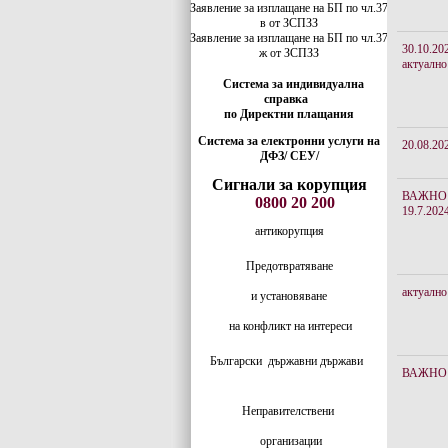
Заявление за изплащане на БП по чл.37
в от ЗСПЗЗ
Заявление за изплащане на БП по чл.37
30.10.20
ж от ЗСПЗЗ
актуално
Система за индивидуална
справка
по Директни плащания
Система за електронни услуги на
20.08.20
ДФЗ/ СЕУ/
Сигнали за корупция
ВАЖНО
0800 20 200
19.7.202
антикорупция
Предотвратяване
актуално
и установяване
на конфликт на интереси
Български
държавни държави
ВАЖНО
Неправителствени
организации