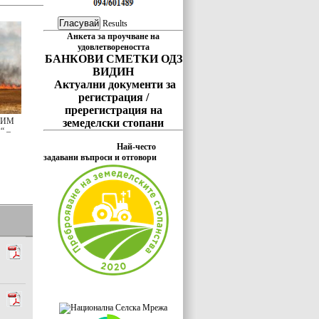
Results
Анкета за проучване на
удовлетвореността
БАНКОВИ СМЕТКИ ОДЗ
ВИДИН
Актуални документи за
регистрация /
пререгистрация на
ЗИМ
земеделски стопани
“ –
Най-често
задавани въпроси и отговори