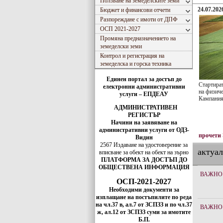
Ползване на земеделските земи
24.07.2026
Бюджет и финансови отчети
Разпореждане с имоти от ДПФ
ОСП 2021-2027
Промяна предназначението на
земеделски земи
Контрол и регистрация на
земеделска и горска техника
Единен портал за достъп до
Стартира
електронни административни
на физиче
услуги – ЕПДЕАУ
Кампания
АДМИНИСТРАТИВЕН
РЕГИСТЪР
Начини на заявяване на
административни услуги от ОДЗ-
прочети
Видин
2567 Издаване на удостоверение за
актуа
вписванe за обект на обект на зърно
ПЛАТФОРМА ЗА ДОСТЪП ДО
ОБЩЕСТВЕНА ИНФОРМАЦИЯ
ВАЖНО
ОСП-2021-2027
Необходими документи за
изплащане на постъпилите по реда
на чл.37 в, ал.7 от ЗСПЗЗ и по чл.37
ВАЖНО
ж, ал.12 от ЗСПЗЗ суми за имотите
Б.П.