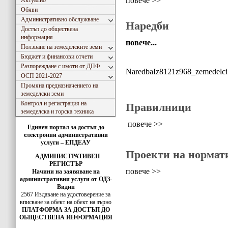
повече >>
Актуално
Обяви
Административно обслужване
Наредби
Достъп до обществена
информация
повече...
Ползване на земеделските земи
Бюджет и финансови отчети
Разпореждане с имоти от ДПФ
NaredbaIz8121z968_zemedelci
ОСП 2021-2027
Промяна предназначението на
земеделски земи
Контрол и регистрация на
Правилници
земеделска и горска техника
повече >>
Единен портал за достъп до
електронни административни
услуги – ЕПДЕАУ
Проекти на нормат
АДМИНИСТРАТИВЕН
РЕГИСТЪР
повече >>
Начини на заявяване на
административни услуги от ОДЗ-
Видин
2567 Издаване на удостоверение за
вписванe за обект на обект на зърно
ПЛАТФОРМА ЗА ДОСТЪП ДО
ОБЩЕСТВЕНА ИНФОРМАЦИЯ