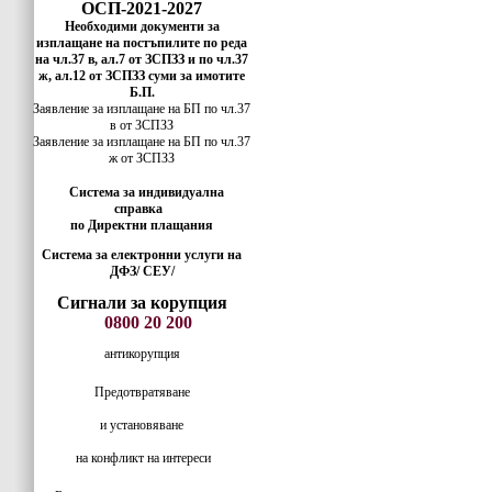
ОСП-2021-2027
Необходими документи за
изплащане на постъпилите по реда
на чл.37 в, ал.7 от ЗСПЗЗ и по чл.37
ж, ал.12 от ЗСПЗЗ суми за имотите
Б.П.
Заявление за изплащане на БП по чл.37
в от ЗСПЗЗ
Заявление за изплащане на БП по чл.37
ж от ЗСПЗЗ
Система за индивидуална
справка
по Директни плащания
Система за електронни услуги на
ДФЗ/ СЕУ/
Сигнали за корупция
0800 20 200
антикорупция
Предотвратяване
и установяване
на конфликт на интереси