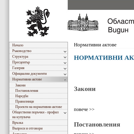
Нормативни актове
Начало
Ръководство
НОРМАТИВНИ А
Структура
Пресцентър
Галерия
Официални документи
Нормативни актове
Закони
Закони
Постановления
Наредби
Правилници
Проекти на нормативни актове
повече >>
Обществени поръчки - профил
на купувача
Връзка
Постановления
Въпроси и отговори