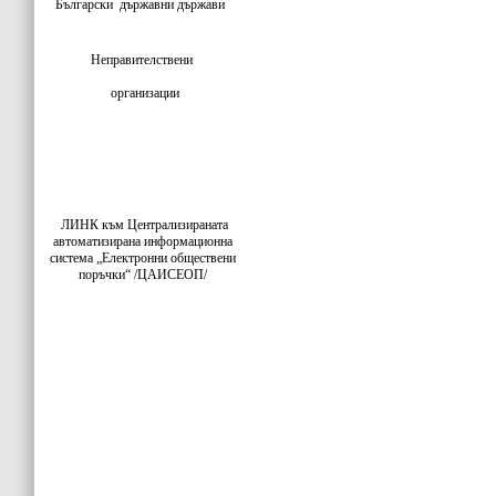
Български
държавни държави
Неправителствени
организации
ЛИНК към Централизираната
автоматизирана информационна
система „Електронни обществени
поръчки“ /ЦАИСЕОП/