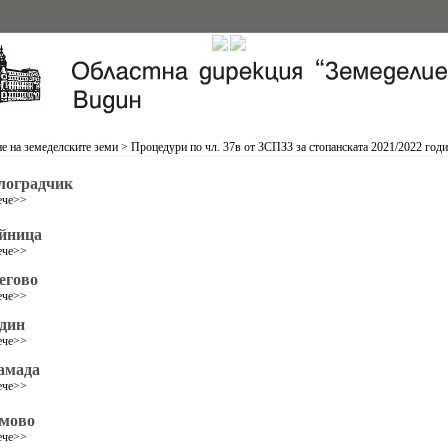
е на земеделските земи
>
Процедури по чл. 37в от ЗСПЗЗ за стопанската 2021/2022 год
лоградчик
ече>>
йница
ече>>
егово
ече>>
дин
ече>>
амада
ече>>
мово
ече>>