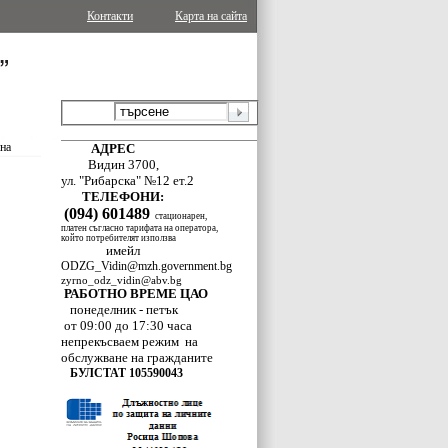
Контакти
Карта на сайта
ина
АДРЕС
Видин 3700,
ул. "Рибарска" №12 ет.2
ТЕЛЕФОНИ:
(094) 601489
стационарен,
платен съгласно тарифата на оператора,
който потребителят използва
имейл
ODZG_Vidin@mzh.government.bg
zyrno_odz_vidin@abv.bg
РАБОТНО ВРЕМЕ ЦАО
понеделник - петък
от 09:00 до 17:30 часа
непрекъсваем режим
на
обслужване
на гражданите
БУЛСТАТ 105590043