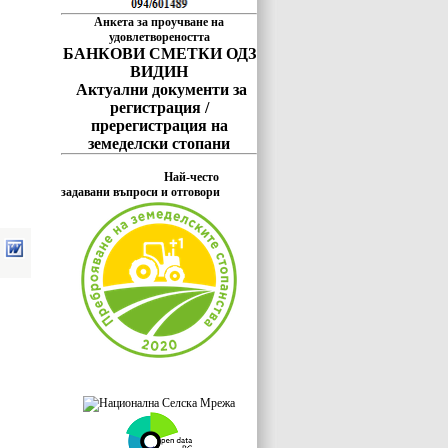
Анкета за проучване на
удовлетвореността
БАНКОВИ СМЕТКИ ОДЗ
ВИДИН
Актуални документи за
регистрация /
пререгистрация на
земеделски стопани
Най-често
задавани въпроси и отговори