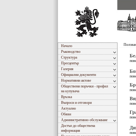
Ползван
Начало
Ръководство
Бе
Структура
пов
Пресцентър
Галерия
Бо
Официални документи
пов
Нормативни актове
Бр
Обществени поръчки - профил
пов
на купувача
Връзка
Ви
Въпроси и отговори
пов
Актуално
Гр
Обяви
пов
Административно обслужване
Достъп до обществена
Ди
информация
пов