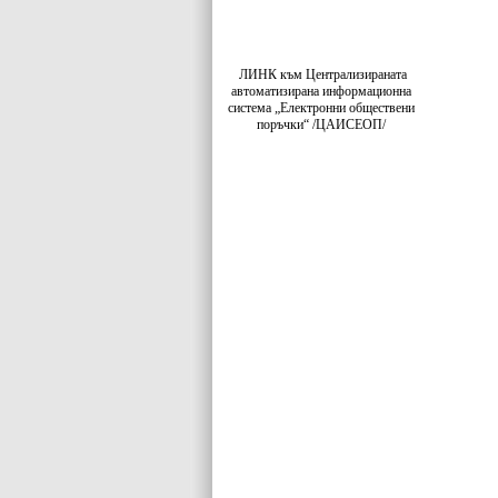
ЛИНК към Централизираната
автоматизирана информационна
система „Електронни обществени
поръчки“ /ЦАИСЕОП/