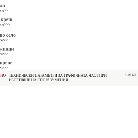
ла
ече>>
креш
ече>>>
во село
ече>>
жинци
ече>>
прене
ече>>
ЖНО
ТЕХНИЧЕСКИ ПАРАМЕТРИ ЗА ГРАФИЧНАТА ЧАСТ ПРИ
71.95 KB
ИЗГОТВЯНЕ НА СПОРАЗУМЕНИЯ