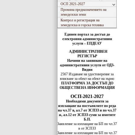
ОСП 2021-2027
Промяна предназначението на
земеделски земи
Контрол и регистрация на
земеделска и горска техника
Единен портал за достъп до
електронни административни
услуги – ЕПДЕАУ
АДМИНИСТРАТИВЕН
РЕГИСТЪР
Начини на заявяване на
административни услуги от ОДЗ-
Видин
2567 Издаване на удостоверение за
вписванe за обект на обект на зърно
ПЛАТФОРМА ЗА ДОСТЪП ДО
ОБЩЕСТВЕНА ИНФОРМАЦИЯ
ОСП-2021-2027
Необходими документи за
изплащане на постъпилите по реда
на чл.37 в, ал.7 от ЗСПЗЗ и по чл.37
ж, ал.12 от ЗСПЗЗ суми за имотите
Б.П.
Заявление за изплащане на БП по чл.37
в от ЗСПЗЗ
Заявление за изплащане на БП по чл.37