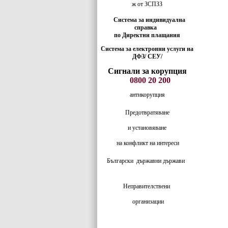
ж от ЗСПЗЗ
Система за индивидуална
справка
по Директни плащания
Система за електронни услуги на
ДФЗ/ СЕУ/
Сигнали за корупция
0800 20 200
антикорупция
Предотвратяване
и установяване
на конфликт на интереси
Български
държавни държави
Неправителствени
организации