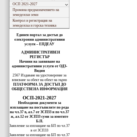
ОСП 2021-2027
Промяна предназначението на
земеделски земи
Контрол и регистрация на
земеделска и горска техника
Единен портал за достъп до
електронни административни
услуги – ЕПДЕАУ
АДМИНИСТРАТИВЕН
РЕГИСТЪР
Начини на заявяване на
административни услуги от ОДЗ-
Видин
2567 Издаване на удостоверение за
вписванe за обект на обект на зърно
ПЛАТФОРМА ЗА ДОСТЪП ДО
ОБЩЕСТВЕНА ИНФОРМАЦИЯ
ОСП-2021-2027
Необходими документи за
изплащане на постъпилите по реда
на чл.37 в, ал.7 от ЗСПЗЗ и по чл.37
ж, ал.12 от ЗСПЗЗ суми за имотите
Б.П.
Заявление за изплащане на БП по чл.37
в от ЗСПЗЗ
Заявление за изплащане на БП по чл.37