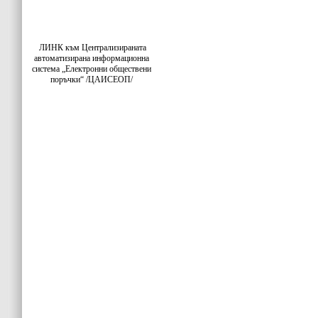
ЛИНК към Централизираната
автоматизирана информационна
система „Електронни обществени
поръчки“ /ЦАИСЕОП/