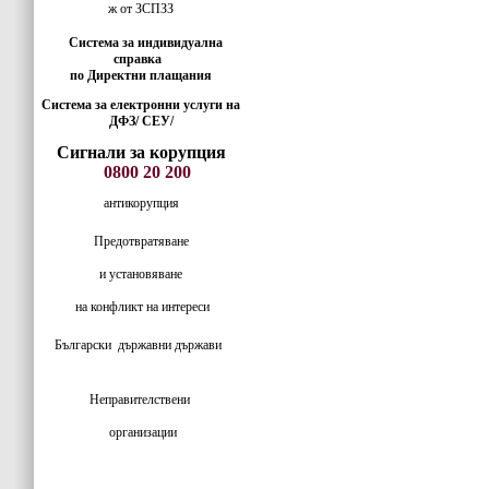
ж от ЗСПЗЗ
Система за индивидуална
справка
по Директни плащания
Система за електронни услуги на
ДФЗ/ СЕУ/
Сигнали за корупция
0800 20 200
антикорупция
Предотвратяване
и установяване
на конфликт на интереси
Български
държавни държави
Неправителствени
организации