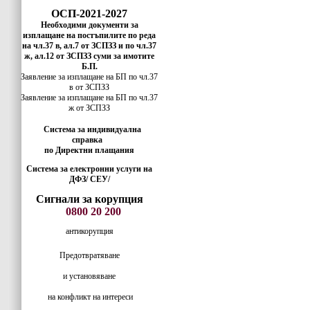
ОСП-2021-2027
Необходими документи за
изплащане на постъпилите по реда
на чл.37 в, ал.7 от ЗСПЗЗ и по чл.37
ж, ал.12 от ЗСПЗЗ суми за имотите
Б.П.
Заявление за изплащане на БП по чл.37
в от ЗСПЗЗ
Заявление за изплащане на БП по чл.37
ж от ЗСПЗЗ
Система за индивидуална
справка
по Директни плащания
Система за електронни услуги на
ДФЗ/ СЕУ/
Сигнали за корупция
0800 20 200
антикорупция
Предотвратяване
и установяване
на конфликт на интереси