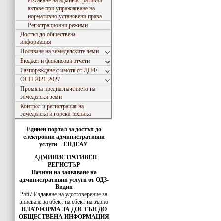
Издаване на административни
актове при упражняване на
нормативно установени права
Регистрационни режими
Достъп до обществена
информация
Ползване на земеделските земи
Бюджет и финансови отчети
Разпореждане с имоти от ДПФ
ОСП 2021-2027
Промяна предназначението на
земеделски земи
Контрол и регистрация на
земеделска и горска техника
Единен портал за достъп до
електронни административни
услуги – ЕПДЕАУ
АДМИНИСТРАТИВЕН
РЕГИСТЪР
Начини на заявяване на
административни услуги от ОДЗ-
Видин
2567 Издаване на удостоверение за
вписванe за обект на обект на зърно
ПЛАТФОРМА ЗА ДОСТЪП ДО
ОБЩЕСТВЕНА ИНФОРМАЦИЯ