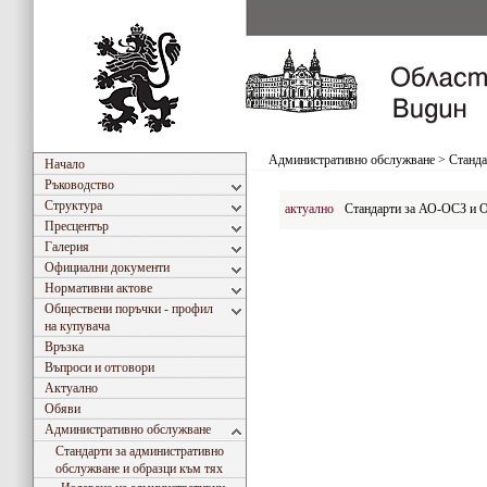
Административно обслужване
>
Станда
Начало
Ръководство
Структура
актуално
Стандарти за АО-ОСЗ и 
Пресцентър
Галерия
Официални документи
Нормативни актове
Обществени поръчки - профил
на купувача
Връзка
Въпроси и отговори
Актуално
Обяви
Административно обслужване
Стандарти за административно
обслужване и образци към тях