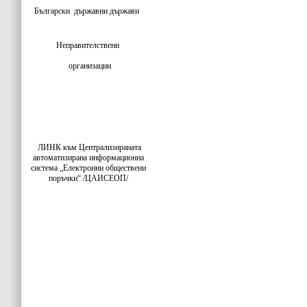
Български
държавни държави
Неправителствени
организации
ЛИНК към Централизираната
автоматизирана информационна
система „Електронни обществени
поръчки“ /ЦАИСЕОП/