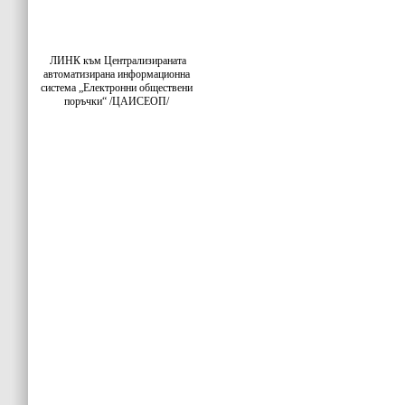
ЛИНК към Централизираната
автоматизирана информационна
система „Електронни обществени
поръчки“ /ЦАИСЕОП/