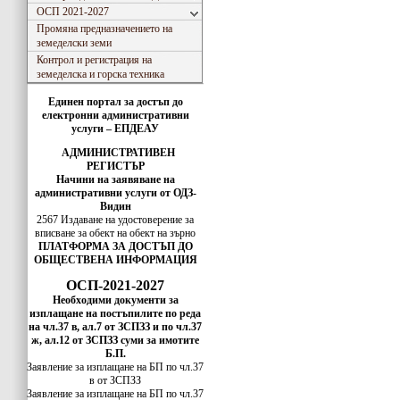
ОСП 2021-2027
Промяна предназначението на
земеделски земи
Контрол и регистрация на
земеделска и горска техника
Единен портал за достъп до
електронни административни
услуги – ЕПДЕАУ
АДМИНИСТРАТИВЕН
РЕГИСТЪР
Начини на заявяване на
административни услуги от ОДЗ-
Видин
2567 Издаване на удостоверение за
вписванe за обект на обект на зърно
ПЛАТФОРМА ЗА ДОСТЪП ДО
ОБЩЕСТВЕНА ИНФОРМАЦИЯ
ОСП-2021-2027
Необходими документи за
изплащане на постъпилите по реда
на чл.37 в, ал.7 от ЗСПЗЗ и по чл.37
ж, ал.12 от ЗСПЗЗ суми за имотите
Б.П.
Заявление за изплащане на БП по чл.37
в от ЗСПЗЗ
Заявление за изплащане на БП по чл.37