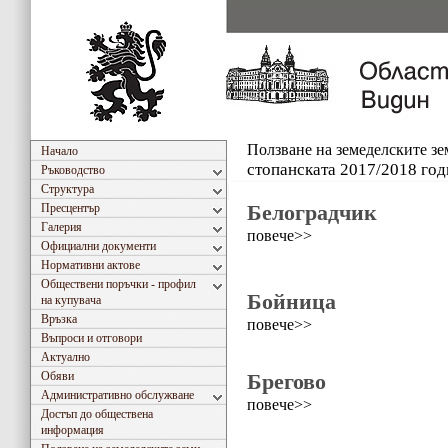
Ползване на земеделските з
Начало
стопанската 2017/2018 год
Ръководство
Структура
Белоградчик
Пресцентър
Галерия
повече>>
Официални документи
Нормативни актове
Обществени поръчки - профил
Бойница
на купувача
Връзка
повече>>
Въпроси и отговори
Актуално
Обяви
Брегово
Административно обслужване
повече>>
Достъп до обществена
информация