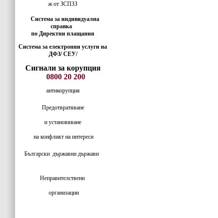
ж от ЗСПЗЗ
Система за индивидуална
справка
по Директни плащания
Система за електронни услуги на
ДФЗ/ СЕУ/
Сигнали за корупция
0800 20 200
антикорупция
Предотвратяване
и установяване
на конфликт на интереси
Български
държавни държави
Неправителствени
организации