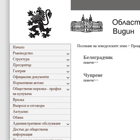
Ползване на земеделските земи
>
Проце
Начало
Ръководство
Белоградчик
Структура
повече>>
Пресцентър
Галерия
Чупрене
Официални документи
повече>>
Нормативни актове
Обществени поръчки - профил
на купувача
Връзка
Въпроси и отговори
Актуално
Обяви
Административно обслужване
Достъп до обществена
информация