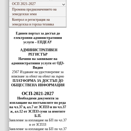
ОСП 2021-2027
Промяна предназначението на
земеделски земи
Контрол и регистрация на
земеделска и горска техника
Единен портал за достъп до
електронни административни
услуги – ЕПДЕАУ
АДМИНИСТРАТИВЕН
РЕГИСТЪР
Начини на заявяване на
административни услуги от ОДЗ-
Видин
2567 Издаване на удостоверение за
вписванe за обект на обект на зърно
ПЛАТФОРМА ЗА ДОСТЪП ДО
ОБЩЕСТВЕНА ИНФОРМАЦИЯ
ОСП-2021-2027
Необходими документи за
изплащане на постъпилите по реда
на чл.37 в, ал.7 от ЗСПЗЗ и по чл.37
ж, ал.12 от ЗСПЗЗ суми за имотите
Б.П.
Заявление за изплащане на БП по чл.37
в от ЗСПЗЗ
Заявление за изплащане на БП по чл.37