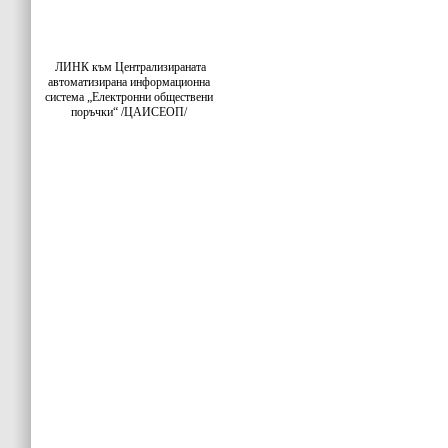
ЛИНК към Централизираната
автоматизирана информационна
система „Електронни обществени
поръчки“ /ЦАИСЕОП/