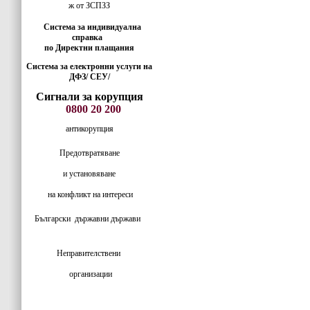
ж от ЗСПЗЗ
Система за индивидуална
справка
по Директни плащания
Система за електронни услуги на
ДФЗ/ СЕУ/
Сигнали за корупция
0800 20 200
антикорупция
Предотвратяване
и установяване
на конфликт на интереси
Български
държавни държави
Неправителствени
организации