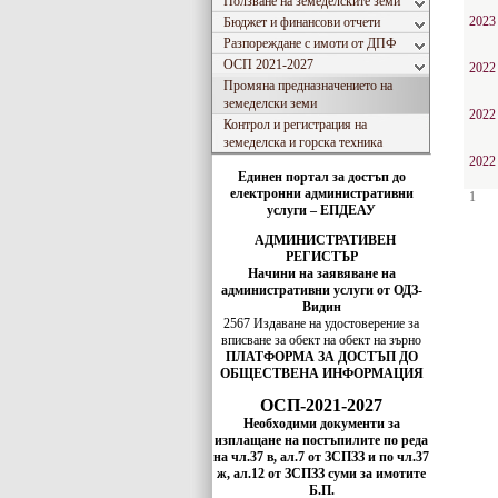
Ползване на земеделските земи
2023
Бюджет и финансови отчети
Разпореждане с имоти от ДПФ
ОСП 2021-2027
2022
Промяна предназначението на
земеделски земи
2022
Контрол и регистрация на
земеделска и горска техника
2022
Единен портал за достъп до
електронни административни
1
услуги – ЕПДЕАУ
АДМИНИСТРАТИВЕН
РЕГИСТЪР
Начини на заявяване на
административни услуги от ОДЗ-
Видин
2567 Издаване на удостоверение за
вписванe за обект на обект на зърно
ПЛАТФОРМА ЗА ДОСТЪП ДО
ОБЩЕСТВЕНА ИНФОРМАЦИЯ
ОСП-2021-2027
Необходими документи за
изплащане на постъпилите по реда
на чл.37 в, ал.7 от ЗСПЗЗ и по чл.37
ж, ал.12 от ЗСПЗЗ суми за имотите
Б.П.