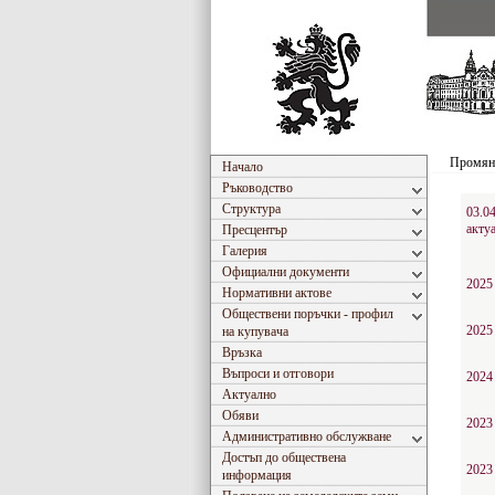
Промяна
Начало
Ръководство
Структура
03.0
акту
Пресцентър
Галерия
Официални документи
2025
Нормативни актове
Обществени поръчки - профил
2025
на купувача
Връзка
Въпроси и отговори
2024
Актуално
Обяви
2023
Административно обслужване
Достъп до обществена
2023
информация