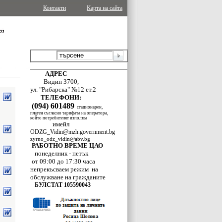
Контакти
Карта на сайта
АДРЕС
Видин 3700,
ул. "Рибарска" №12 ет.2
ТЕЛЕФОНИ:
(094) 601489
стационарен,
платен съгласно тарифата на оператора,
който потребителят използва
имейл
ODZG_Vidin@mzh.government.bg
zyrno_odz_vidin@abv.bg
РАБОТНО ВРЕМЕ ЦАО
понеделник - петък
от 09:00 до 17:30 часа
непрекъсваем режим
на
обслужване
на гражданите
БУЛСТАТ 105590043