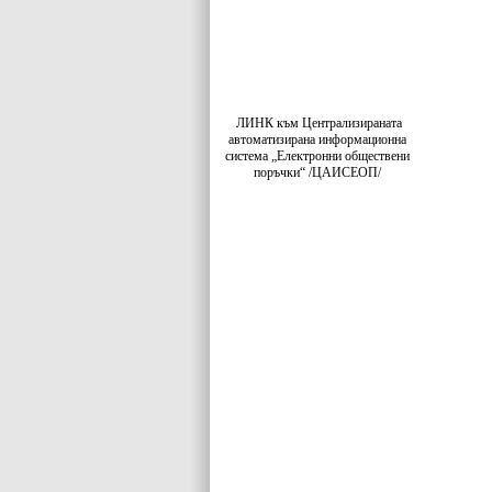
ЛИНК към Централизираната
автоматизирана информационна
система „Електронни обществени
поръчки“ /ЦАИСЕОП/