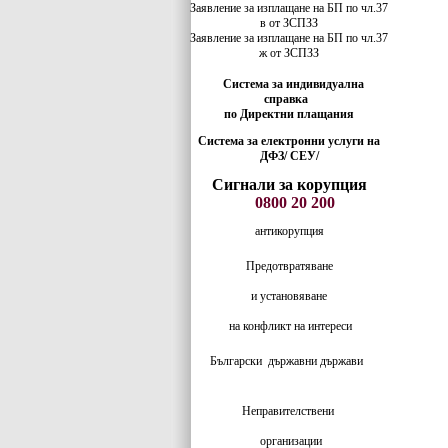
Заявление за изплащане на БП по чл.37
в от ЗСПЗЗ
Заявление за изплащане на БП по чл.37
ж от ЗСПЗЗ
Система за индивидуална
справка
по Директни плащания
Система за електронни услуги на
ДФЗ/ СЕУ/
Сигнали за корупция
0800 20 200
антикорупция
Предотвратяване
и установяване
на конфликт на интереси
Български
държавни държави
Неправителствени
организации