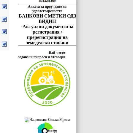
Анкета за проучване на
удовлетвореността
БАНКОВИ СМЕТКИ ОДЗ
ВИДИН
Актуални документи за
регистрация /
пререгистрация на
земеделски стопани
Най-често
задавани въпроси и отговори