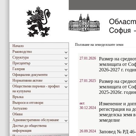
Ползване на земеделските земи
Начало
Ръководство
Структура
27.01.2026
Размер на средно
Пресцентър
землищата от Соф
Галерия
2026-2027 г. годи
Официални документи
Нормативни актове
27.01.2025
Размер на средно
Обществени поръчки - профил
землищата от Соф
на купувача
2025-2026г. годин
Връзка
Въпроси и отговори
акт.
Изменение и допъ
30.12.2024
Актуално
регистрация на д
Обяви
земеделска земя 
земеделие
Административно обслужване
Достъп до обществена
информация
26.09.2024
Заповед № РД 46-2