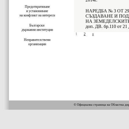
Предотвратяване
НАРЕДБА № 3 ОТ 29
и установяване
на конфликт на интереси
СЪЗДАВАНЕ И ПОД
НА ЗЕМЕДЕЛСКИТЕ
Български
доп. ДВ. бр.110 от 21
държавни институции
1
2
»
Неправителствени
организации
© Официална страница на Областна 