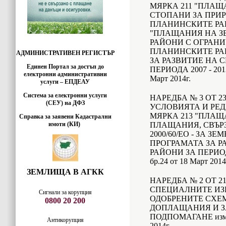
МЯРКА 211 "ПЛА
СТОПАНИ ЗА ПРИ
ПЛАНИНСКИТЕ РАЙ
"ПЛАЩАНИЯ НА З
РАЙОНИ С ОГРАНИ
ПЛАНИНСКИТЕ РА
АДМИНИСТРАТИВЕН РЕГИСТЪР
ЗА РАЗВИТИЕ НА 
Единен Портал за достъп до
ПЕРИОДА 2007 - 2013 
електронни административни
Март 2014г.
услуги – ЕПДЕАУ
Система за електронни услуги
НАРЕДБА № 3 ОТ 23
(СЕУ) на ДФЗ
УСЛОВИЯТА И РЕД
МЯРКА 213 "ПЛАЩ
Справка за заявени Кадастрални
имоти (КИ)
ПЛАЩАНИЯ, СВЪР
2000/60/ЕО - ЗА З
ПРОГРАМАТА ЗА Р
РАЙОНИ ЗА ПЕРИОДА 
бр.24 от 18 Март 2014
ЗЕМЛИЩА В АГКК
НАРЕДБА № 2 ОТ 21
СПЕЦИАЛНИТЕ ИЗ
Сигнали за корупция
ОДОБРЕНИТЕ СХЕ
0800 20 200
ДОПЛАЩАНИЯ И 
ПОДПОМАГАНЕ изм. и
Антикорупция
2014г.