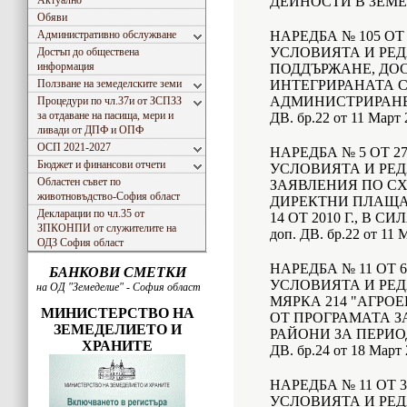
Актуално
ДЕЙНОСТИ В ЗЕМ
Обяви
Административно обслужване
НАРЕДБА № 105 ОТ 
УСЛОВИЯТА И РЕД
Достъп до обществена
информация
ПОДДЪРЖАНЕ, ДОС
Ползване на земеделските земи
ИНТЕГРИРАНАТА 
АДМИНИСТРИРАНЕ И
Процедури по чл.37и от ЗСПЗЗ
за отдаване на пасища, мери и
ДВ. бр.22 от 11 Март 
ливади от ДПФ и ОПФ
ОСП 2021-2027
НАРЕДБА № 5 ОТ 27
Бюджет и финансови отчети
УСЛОВИЯТА И РЕД
Областен съвет по
ЗАЯВЛЕНИЯ ПО СХ
животновъдство-София област
ДИРЕКТНИ ПЛАЩАНИЯ
Декларации по чл.35 от
14 ОТ 2010 Г., В СИЛА
ЗПКОНПИ от служителите на
доп. ДВ. бр.22 от 11 
ОДЗ София област
НАРЕДБА № 11 ОТ 6
БАНКОВИ СМЕТКИ
УСЛОВИЯТА И РЕД
на ОД "Земеделие" - София област
МЯРКА 214 "АГР
МИНИСТЕРСТВО НА
ОТ ПРОГРАМАТА З
ЗЕМЕДЕЛИЕТО И
РАЙОНИ ЗА ПЕРИОДА 2
ХРАНИТЕ
ДВ. бр.24 от 18 Март 
НАРЕДБА № 11 ОТ 3
УСЛОВИЯТА И РЕД