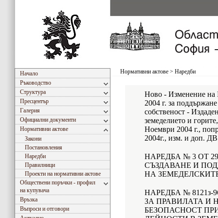
Нормативни актове
>
Наредби
Начало
Ръководство
Структура
Ново - Изменение на
Пресцентър
2004 г. за поддържане
Галерия
собственост - Издаде
Официални документи
земеделието и горите,
Ноември 2004 г., попр
Нормативни актове
2004г., изм. и доп. ДВ
Закони
Постановления
НАРЕДБА № 3 ОТ 29
Наредби
СЪЗДАВАНЕ И ПОД
Правилници
НА ЗЕМЕДЕЛСКИТ
Проекти на нормативни актове
Обществени поръчки - профил
на купувача
НАРЕДБА № 8121з-9
Връзка
ЗА ПРАВИЛАТА И 
Въпроси и отговори
БЕЗОПАСНОСТ ПР