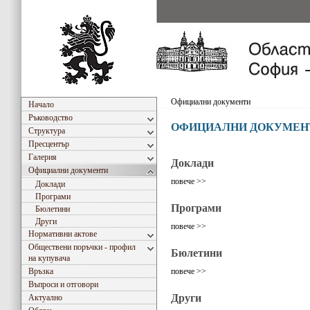
Официални документи
Начало
Ръководство
ОФИЦИАЛНИ ДОКУМЕН
Структура
Пресцентър
Галерия
Доклади
Официални документи
повече >>
Доклади
Програми
Програми
Бюлетини
Други
повече >>
Нормативни актове
Обществени поръчки - профил
Бюлетини
на купувача
Връзка
повече >>
Въпроси и отговори
Други
Актуално