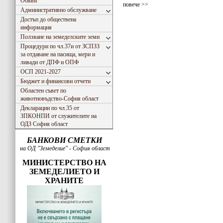
Обяви
повече >>
Административно обслужване
Достъп до обществена
информация
Ползване на земеделските земи
Процедури по чл.37и от ЗСПЗЗ
за отдаване на пасища, мери и
ливади от ДПФ и ОПФ
ОСП 2021-2027
Бюджет и финансови отчети
Областен съвет по
животновъдство-София област
Декларации по чл.35 от
ЗПКОНПИ от служителите на
ОДЗ София област
БАНКОВИ СМЕТКИ
на ОД "Земеделие" - София област
МИНИСТЕРСТВО НА
ЗЕМЕДЕЛИЕТО И
ХРАНИТЕ