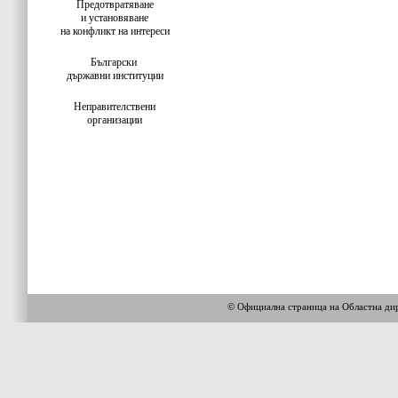
Предотвратяване
и установяване
на конфликт на интереси
Български
държавни институции
Неправителствени
организации
© Официална страница на Областна 