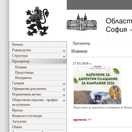
Пресцентър
Начало
Ръководство
Новини
Структура
Пресцентър
27.03.2026 г.
Новини
Предстоящо
Интервюта
Галерия
Официални документи
Нормативни актове
Обществени поръчки - профил
на купувача
Наръчник за директни плащания за Камп
Връзка
Въпроси и отговори
прочети >>
Актуално
Обяви