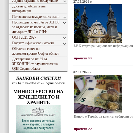
Административно обслужване
27.03.2026 г.
Достъп до обществена
информация
Ползване на земеделските земи
Процедури по чл.37и от ЗСПЗЗ
за отдаване на пасища, мери и
ливади от ДПФ и ОПФ
ОСП 2021-2027
Бюджет и финансови отчети
МЗХ стартира национална информационн
Областен съвет по
животновъдство-София област
прочети >>
Декларации по чл.35 от
ЗПКОНПИ от служителите на
ОДЗ София област
02.02.2026 г.
БАНКОВИ СМЕТКИ
на ОД "Земеделие" - София област
МИНИСТЕРСТВО НА
ЗЕМЕДЕЛИЕТО И
ХРАНИТЕ
Приета е Тарифа за таксите, събирани о
прочети >>