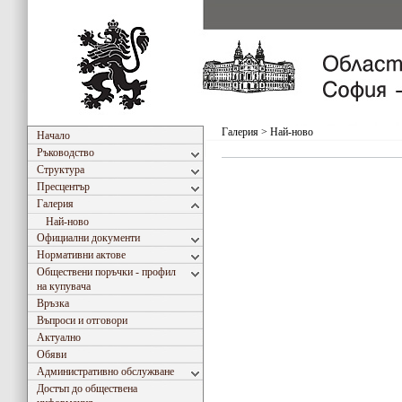
Галерия
>
Най-ново
Начало
Ръководство
Структура
Пресцентър
Галерия
Най-ново
Официални документи
Нормативни актове
Обществени поръчки - профил
на купувача
Връзка
Въпроси и отговори
Актуално
Обяви
Административно обслужване
Достъп до обществена