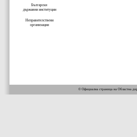
Български
държавни институции
Неправителствени
организации
© Официална страница на Областна 