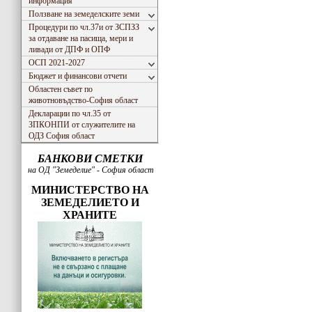
информация
Ползване на земеделските земи
Процедури по чл.37и от ЗСПЗЗ
за отдаване на пасища, мери и
ливади от ДПФ и ОПФ
ОСП 2021-2027
Бюджет и финансови отчети
Областен съвет по
животновъдство-София област
Декларации по чл.35 от
ЗПКОНПИ от служителите на
ОДЗ София област
БАНКОВИ СМЕТКИ
на ОД "Земеделие" - София област
МИНИСТЕРСТВО НА
ЗЕМЕДЕЛИЕТО И
ХРАНИТЕ