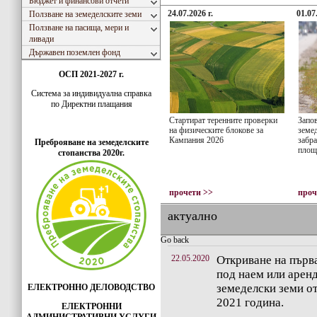
Бюджет и финансови отчети
24.07.2026 г.
01.07
Ползване на земеделските земи
Ползване на пасища, мери и
ливади
Държавен поземлен фонд
ОСП 2021-2027 г.
Система за индивидуaлна справка
по Директни плащания
Стартират теренните проверки
Запо
на физическите блокове за
земед
Кампания 2026
забра
Преброяване на земеделските
площ
стопанства 2020г.
прочети >>
проч
актуално
Go back
22.05.2020
Откриване на първа
под наем или арен
земеделски земи о
ЕЛЕКТРОННО ДЕЛОВОДСТВО
2021 година.
ЕЛЕКТРОННИ