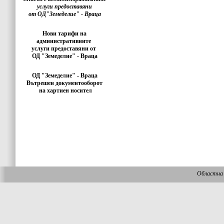
услуги предоставяни
от ОД"Земеделие" - Враца
Нови тарифи на
административните
услуги предоставяни от
ОД "Земеделие" - Враца
ОД "Земеделие" - Враца
Вътрешен документооборот
на хартиен носител
Областна 