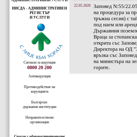
АДМИНИСТРАТИВНИ УСЛУГИ
22.05.2020
Заповед N:55/22.05
ИИСДА - АДМИНИСТРАТИВЕН
на процедура за пр
РЕГИСТЪР
И УСЛУГИ
тръжна сесия) с та
под наем или аренд
Държавния поземле
Враца за стопанска
открита със Запове
Директора на ОД ”
връзка със Заповед
на министъра на зе
Сигнали за корупция
горите.
0800 20 200
Антикорупция
Противодействие на
корупцията
Български
държавни институции
Неправителствени
организации
Списък с административните