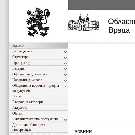
Начало
Ръководство
Структура
Пресцентър
Галерия
Официални документи
Нормативни актове
Обществени поръчки - профил
на купувача
Връзка
Въпроси и отговори
Актуално
Обяви
Административно обслужване
Достъп до обществена
информация
новини