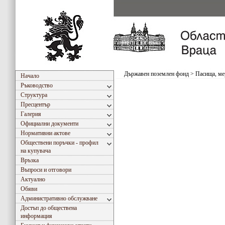
Държавен поземлен фонд
>
Пасища, ме
Начало
Ръководство
Структура
Пресцентър
Галерия
Официални документи
Нормативни актове
Обществени поръчки - профил
на купувача
Връзка
Въпроси и отговори
Актуално
Обяви
Административно обслужване
Достъп до обществена
информация