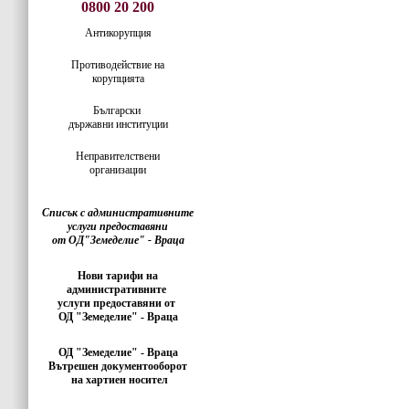
0800 20 200
Антикорупция
Противодействие на
корупцията
Български
държавни институции
Неправителствени
организации
Списък с административните
услуги предоставяни
от ОД"Земеделие" - Враца
Нови тарифи на
административните
услуги предоставяни от
ОД "Земеделие" - Враца
ОД "Земеделие" - Враца
Вътрешен документооборот
на хартиен носител