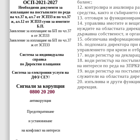
баланс;
ОСП-2021-2027
12. контролира и анализира р
Необходими документи за
изплащане на постъпилите по реда
средства, както и събирането
на чл.37 в, ал.7 от ЗСПЗЗ и по чл.37
13. отговаря за функциониран
ж, ал.12 от ЗСПЗЗ суми за имотите
14. управлява имотите и вещи
Б.П.
нуждите на областната дирекц
Заявление за изплащане на БП по чл.37
държавна собственост, и орга
в от ЗСПЗЗ
15. обезпечава информационн
Заявление за изплащане на БП по чл.37
16. подпомага директора при 
ж от ЗСПЗЗ
управлението при кризи и от
Система за индивидуална
17. води регистър на деклара
справка
18. води регистър на постъпи
по Директни плащания
на интереси по реда на ЗПРКИ
19. води регистър на постъпи
Система за електронни услуги на
служители на областната дире
ДФЗ/ СЕУ/
20. изпълнява и други функци
Сигнали за корупция
дирекция.
0800 20 200
антикорупция
Предотвратяване
и установяване
на конфликт на интереси