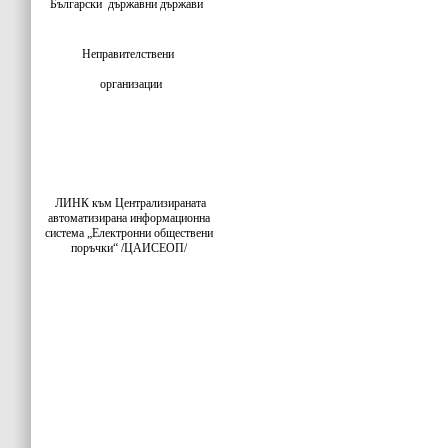
Български
държавни държави
Неправителствени
организации
ЛИНК към Централизираната
автоматизирана информационна
система „Електронни обществени
поръчки“ /ЦАИСЕОП/