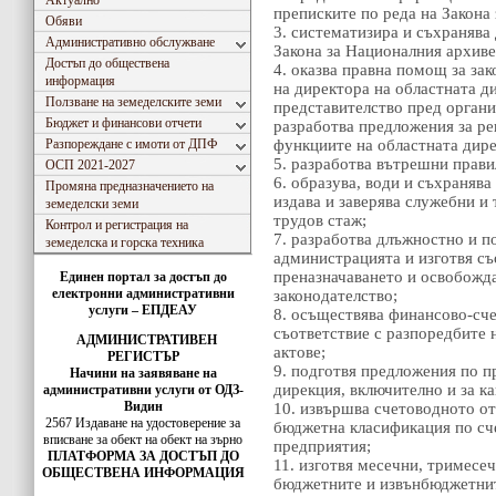
Актуално
преписките по реда на Закона
Обяви
3. систематизира и съхранява
Административно обслужване
Закона за Националния архиве
Достъп до обществена
4. оказва правна помощ за з
информация
на директора на областната д
Ползване на земеделските земи
представителство пред органи
Бюджет и финансови отчети
разработва предложения за ре
Разпореждане с имоти от ДПФ
функциите на областната дире
5. разработва вътрешни прави
ОСП 2021-2027
6. образува, води и съхраняв
Промяна предназначението на
издава и заверява служебни и
земеделски земи
трудов стаж;
Контрол и регистрация на
7. разработва длъжностно и п
земеделска и горска техника
администрацията и изготвя съ
преназначаването и освобожд
Единен портал за достъп до
електронни административни
законодателство;
услуги – ЕПДЕАУ
8. осъществява финансово-сче
съответствие с разпоредбите 
АДМИНИСТРАТИВЕН
актове;
РЕГИСТЪР
9. подготвя предложения по 
Начини на заявяване на
дирекция, включително и за к
административни услуги от ОДЗ-
Видин
10. извършва счетоводното от
2567 Издаване на удостоверение за
бюджетна класификация по сч
вписванe за обект на обект на зърно
предприятия;
ПЛАТФОРМА ЗА ДОСТЪП ДО
11. изготвя месечни, тримесе
ОБЩЕСТВЕНА ИНФОРМАЦИЯ
бюджетните и извънбюджетнит