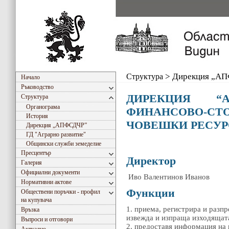
Структура
>
Дирекция „А
Начало
Ръководство
ДИРЕКЦИЯ “АД
Структура
Органограма
ФИНАНСОВО-
История
ЧОВЕШКИ РЕСУР
Дирекция „АПФСДЧР”
ГД "Аграрно развитиe"
Общински служби земеделие
Пресцентър
Директор
Галерия
Официални документи
Иво Валентинов Иванов
Нормативни актове
Функции
Обществени поръчки - профил
на купувача
1. приема, регистрира и разп
Връзка
извежда и изпраща изходящат
Въпроси и отговори
2. предоставя информация на 