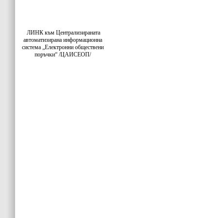
ЛИНК към Централизираната
автоматизирана информационна
система „Електронни обществени
поръчки“ /ЦАИСЕОП/