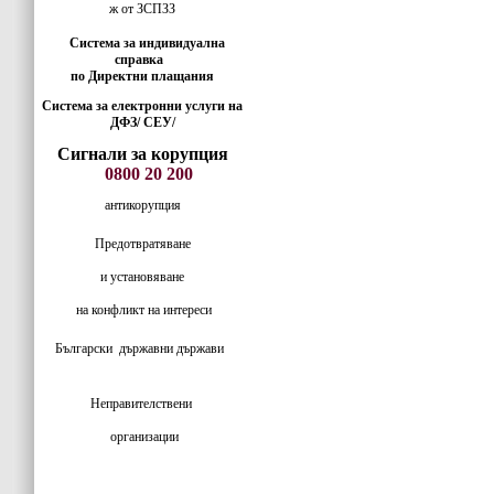
ж от ЗСПЗЗ
Система за индивидуална
справка
по Директни плащания
Система за електронни услуги на
ДФЗ/ СЕУ/
Сигнали за корупция
0800 20 200
антикорупция
Предотвратяване
и установяване
на конфликт на интереси
Български
държавни държави
Неправителствени
организации