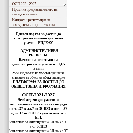
ОСП 2021-2027
Промяна предназначението на
земеделски земи
Контрол и регистрация на
земеделска и горска техника
Единен портал за достъп до
електронни административни
услуги – ЕПДЕАУ
АДМИНИСТРАТИВЕН
РЕГИСТЪР
Начини на заявяване на
административни услуги от ОДЗ-
Видин
2567 Издаване на удостоверение за
вписванe за обект на обект на зърно
ПЛАТФОРМА ЗА ДОСТЪП ДО
ОБЩЕСТВЕНА ИНФОРМАЦИЯ
ОСП-2021-2027
Необходими документи за
изплащане на постъпилите по реда
на чл.37 в, ал.7 от ЗСПЗЗ и по чл.37
ж, ал.12 от ЗСПЗЗ суми за имотите
Б.П.
Заявление за изплащане на БП по чл.37
в от ЗСПЗЗ
Заявление за изплащане на БП по чл.37