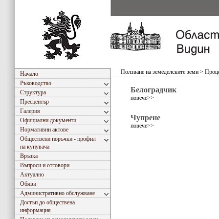
Ползване на земеделските земи
>
Проце
Начало
Ръководство
Белоградчик
Структура
повече>>
Пресцентър
Галерия
Чупрене
Официални документи
повече>>
Нормативни актове
Обществени поръчки - профил
на купувача
Връзка
Въпроси и отговори
Актуално
Обяви
Административно обслужване
Достъп до обществена
информация