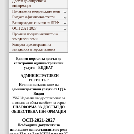
Достъп до обществена
информация
Ползване на земеделските земи
Бюджет и финансови отчети
Разпореждане с имоти от ДПФ
ОСП 2021-2027
Промяна предназначението на
земеделски земи
Контрол и регистрация на
земеделска и горска техника
Единен портал за достъп до
електронни административни
услуги – ЕПДЕАУ
АДМИНИСТРАТИВЕН
РЕГИСТЪР
Начини на заявяване на
административни услуги от ОДЗ-
Видин
2567 Издаване на удостоверение за
вписванe за обект на обект на зърно
ПЛАТФОРМА ЗА ДОСТЪП ДО
ОБЩЕСТВЕНА ИНФОРМАЦИЯ
ОСП-2021-2027
Необходими документи за
изплащане на постъпилите по реда