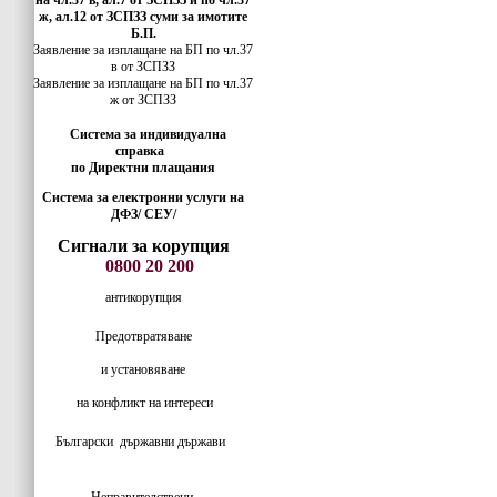
на чл.37 в, ал.7 от ЗСПЗЗ и по чл.37
ж, ал.12 от ЗСПЗЗ суми за имотите
Б.П.
Заявление за изплащане на БП по чл.37
в от ЗСПЗЗ
Заявление за изплащане на БП по чл.37
ж от ЗСПЗЗ
Система за индивидуална
справка
по Директни плащания
Система за електронни услуги на
ДФЗ/ СЕУ/
Сигнали за корупция
0800 20 200
антикорупция
Предотвратяване
и установяване
на конфликт на интереси
Български
държавни държави