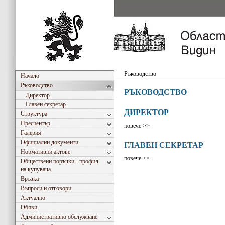
Ръководство
Начало
Ръководство
РЪКОВОДСТВО
Директор
Главен секретар
ДИРЕКТОР
Структура
Пресцентър
повече >>
Галерия
Официални документи
ГЛАВЕН СЕКРЕТАР
Нормативни актове
повече >>
Обществени поръчки - профил
на купувача
Връзка
Въпроси и отговори
Актуално
Обяви
Административно обслужване