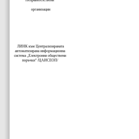
Неправителствени
организации
ЛИНК към Централизираната
автоматизирана информационна
система „Електронни обществени
поръчки“ /ЦАИСЕОП/