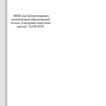
ЛИНК към Централизираната
автоматизирана информационна
система „Електронни обществени
поръчки“ /ЦАИСЕОП/