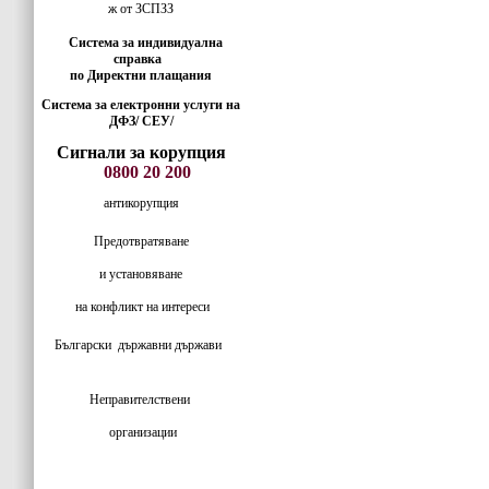
ж от ЗСПЗЗ
Система за индивидуална
справка
по Директни плащания
Система за електронни услуги на
ДФЗ/ СЕУ/
Сигнали за корупция
0800 20 200
антикорупция
Предотвратяване
и установяване
на конфликт на интереси
Български
държавни държави
Неправителствени
организации