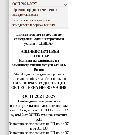
ОСП 2021-2027
Промяна предназначението на
земеделски земи
Контрол и регистрация на
земеделска и горска техника
Единен портал за достъп до
електронни административни
услуги – ЕПДЕАУ
АДМИНИСТРАТИВЕН
РЕГИСТЪР
Начини на заявяване на
административни услуги от ОДЗ-
Видин
2567 Издаване на удостоверение за
вписванe за обект на обект на зърно
ПЛАТФОРМА ЗА ДОСТЪП ДО
ОБЩЕСТВЕНА ИНФОРМАЦИЯ
ОСП-2021-2027
Необходими документи за
изплащане на постъпилите по реда
на чл.37 в, ал.7 от ЗСПЗЗ и по чл.37
ж, ал.12 от ЗСПЗЗ суми за имотите
Б.П.
Заявление за изплащане на БП по чл.37
в от ЗСПЗЗ
Заявление за изплащане на БП по чл.37