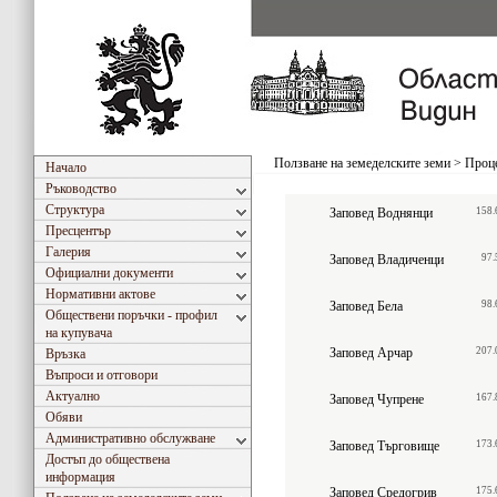
Ползване на земеделските земи
>
Проце
Начало
Ръководство
Структура
Заповед Воднянци
158.
Пресцентър
Галерия
Заповед Владиченци
97.
Официални документи
Нормативни актове
Заповед Бела
98.
Обществени поръчки - профил
на купувача
Заповед Арчар
207.
Връзка
Въпроси и отговори
Актуално
Заповед Чупрене
167.
Обяви
Административно обслужване
Заповед Търговище
173.
Достъп до обществена
информация
Заповед Средогрив
175.