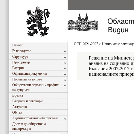
ОСП 2021-2027
>
Национално законода
Начало
Ръководство
Структура
Решение на Министер
Пресцентър
анализ на социално-и
Галерия
България 2007-2017 г.
Официални документи
националните приорит
Нормативни актове
Обществени поръчки - профил
на купувача
Връзка
Въпроси и отговори
Актуално
Обяви
Административно обслужване
Достъп до обществена
информация