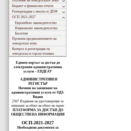
Ползване на земеделските земи
Бюджет и финансови отчети
Разпореждане с имоти от ДПФ
ОСП 2021-2027
Европейско законодателство
Национално законодателство
Бюлетин
Промяна предназначението на
земеделски земи
Контрол и регистрация на
земеделска и горска техника
Единен портал за достъп до
електронни административни
услуги – ЕПДЕАУ
АДМИНИСТРАТИВЕН
РЕГИСТЪР
Начини на заявяване на
административни услуги от ОДЗ-
Видин
2567 Издаване на удостоверение за
вписванe за обект на обект на зърно
ПЛАТФОРМА ЗА ДОСТЪП ДО
ОБЩЕСТВЕНА ИНФОРМАЦИЯ
ОСП-2021-2027
Необходими документи за