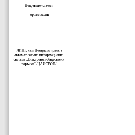
Неправителствени
организации
ЛИНК към Централизираната
автоматизирана информационна
система „Електронни обществени
поръчки“ /ЦАИСЕОП/