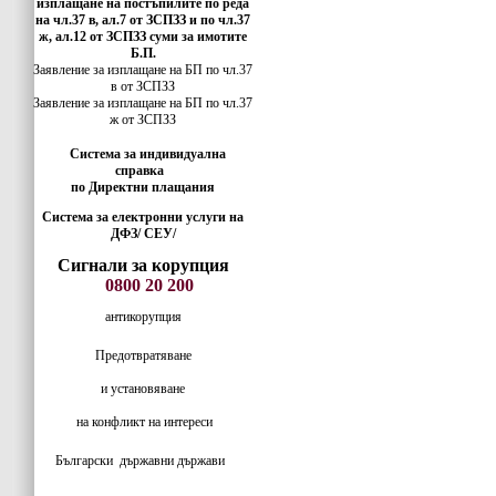
изплащане на постъпилите по реда
на чл.37 в, ал.7 от ЗСПЗЗ и по чл.37
ж, ал.12 от ЗСПЗЗ суми за имотите
Б.П.
Заявление за изплащане на БП по чл.37
в от ЗСПЗЗ
Заявление за изплащане на БП по чл.37
ж от ЗСПЗЗ
Система за индивидуална
справка
по Директни плащания
Система за електронни услуги на
ДФЗ/ СЕУ/
Сигнали за корупция
0800 20 200
антикорупция
Предотвратяване
и установяване
на конфликт на интереси
Български
държавни държави