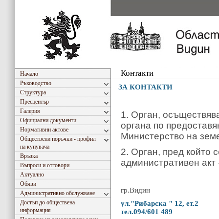
Контакти
Начало
Ръководство
ЗА КОНТАКТИ
Структура
Пресцентър
Галерия
1.
Орган, осъществяв
Официални документи
органа по предоставя
Нормативни актове
Министерство на зем
Обществени поръчки - профил
на купувача
2.
Орган, пред който 
Връзка
административен акт 
Въпроси и отговори
Актуално
Обяви
гр.Видин
Административно обслужване
Достъп до обществена
ул."Рибарска " 12, ет.2
информация
тел.094/601 489