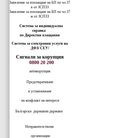
Заявление за изплащане на БП по чл.37
в от ЗСПЗЗ
Заявление за изплащане на БП по чл.37
ж от ЗСПЗЗ
Система за индивидуална
справка
по Директни плащания
Система за електронни услуги на
ДФЗ/ СЕУ/
Сигнали за корупция
0800 20 200
антикорупция
Предотвратяване
и установяване
на конфликт на интереси
Български
държавни държави
Неправителствени
организации