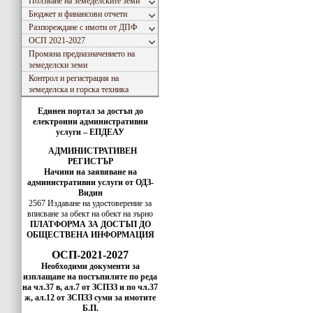
Ползване на земеделските земи
Бюджет и финансови отчети
Разпореждане с имоти от ДПФ
ОСП 2021-2027
Промяна предназначението на
земеделски земи
Контрол и регистрация на
земеделска и горска техника
Единен портал за достъп до
електронни административни
услуги – ЕПДЕАУ
АДМИНИСТРАТИВЕН
РЕГИСТЪР
Начини на заявяване на
административни услуги от ОДЗ-
Видин
2567 Издаване на удостоверение за
вписванe за обект на обект на зърно
ПЛАТФОРМА ЗА ДОСТЪП ДО
ОБЩЕСТВЕНА ИНФОРМАЦИЯ
ОСП-2021-2027
Необходими документи за
изплащане на постъпилите по реда
на чл.37 в, ал.7 от ЗСПЗЗ и по чл.37
ж, ал.12 от ЗСПЗЗ суми за имотите
Б.П.