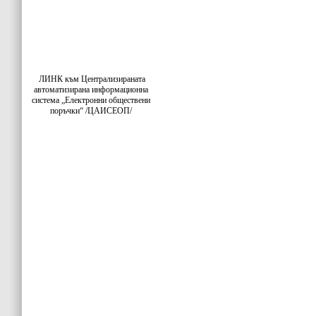
ЛИНК към Централизираната
автоматизирана информационна
система „Електронни обществени
поръчки“ /ЦАИСЕОП/