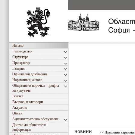
Начало
Ръководство
Структура
Пресцентър
Галерия
Официални документи
Нормативни актове
Обществени поръчки - профил
на купувача
Връзка
Въпроси и отговори
Актуално
Обяви
Административно обслужване
Достъп до обществена
информация
новини
<< Предишна страница