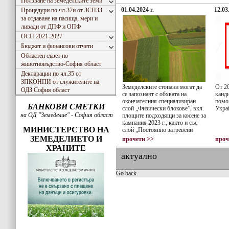
Ползване на земеделските земи
01.04.2024 г.
12.03
Процедури по чл.37и от ЗСПЗЗ
за отдаване на пасища, мери и
ливади от ДПФ и ОПФ
ОСП 2021-2027
Бюджет и финансови отчети
Областен съвет по
животновъдство-София област
Декларации по чл.35 от
ЗПКОНПИ от служителите на
Земеделските стопани могат да
От 20
ОДЗ София област
се запознаят с обхвата на
канд
окончателния специализиран
помо
БАНКОВИ СМЕТКИ
слой „Физически блокове”, вкл.
Укра
на ОД "Земеделие" - София област
площите подходящи за косене за
кампания 2023 г., както и със
МИНИСТЕРСТВО НА
слой „Постоянно затревени
площи“
ЗЕМЕДЕЛИЕТО И
прочети >>
проч
ХРАНИТЕ
актуално
Go back