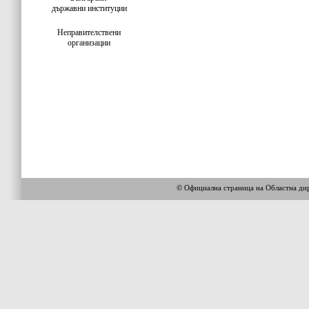
държавни институции
Неправителствени
организации
© Официална страница на Областна 