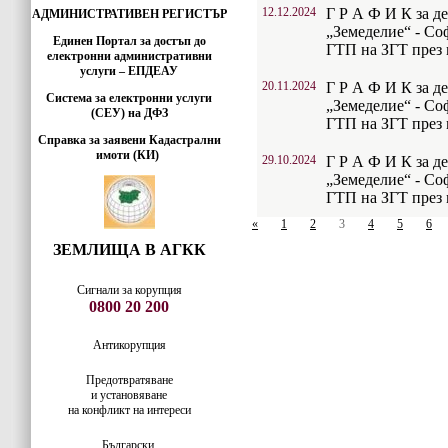
12.12.2024
Г Р А Ф И К за д
АДМИНИСТРАТИВЕН РЕГИСТЪР
„Земеделие“ - Со
Единен Портал за достъп до
ГТП на ЗГТ през м
електронни административни
услуги – ЕПДЕАУ
20.11.2024
Г Р А Ф И К за д
Система за електронни услуги
„Земеделие“ - Со
(СЕУ) на ДФЗ
ГТП на ЗГТ през м
Справка за заявени Кадастрални
имоти (КИ)
29.10.2024
Г Р А Ф И К за д
„Земеделие“ - Со
ГТП на ЗГТ през м
«
1
2
3
4
5
6
ЗЕМЛИЩА В АГКК
Сигнали за корупция
0800 20 200
Антикорупция
Предотвратяване
и установяване
на конфликт на интереси
Български