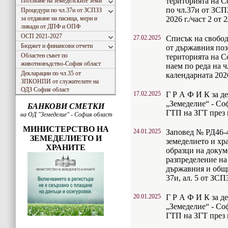
територията на С
Ползване на земеделските земи
по чл.37и от ЗСП
Процедури по чл.37и от ЗСПЗЗ
за отдаване на пасища, мери и
2026 г./част 2 от 2
ливади от ДПФ и ОПФ
ОСП 2021-2027
27.02.2025
Списък на свобод
Бюджет и финансови отчети
от държавния поз
Областен съвет по
територията на С
животновъдство-София област
наем по реда на ч
Декларации по чл.35 от
календарната 202
ЗПКОНПИ от служителите на
ОДЗ София област
17.02.2025
Г Р А Ф И К за д
„Земеделие“ - Со
БАНКОВИ СМЕТКИ
ГТП на ЗГТ през м
на ОД "Земеделие" - София област
МИНИСТЕРСТВО НА
24.01.2025
Заповед № РД46-4
ЗЕМЕДЕЛИЕТО И
земеделието и хр
ХРАНИТЕ
образци на докуме
разпределение на
държавния и общ
37и, ал. 5 от ЗСП
20.01.2025
Г Р А Ф И К за д
„Земеделие“ - Со
ГТП на ЗГТ през м