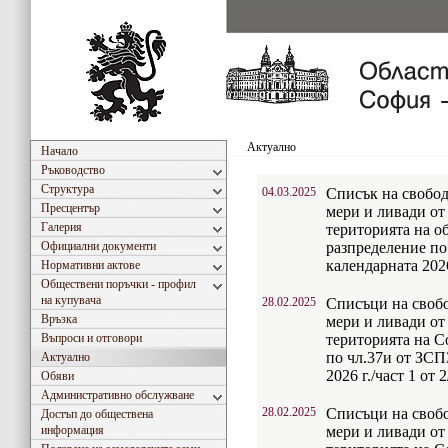
Актуално
Начало
Ръководство
Структура
04.03.2025
Списък на свобод
Пресцентър
мери и ливади от
Галерия
територията на 
Официални документи
разпределение по
календарната 2026
Нормативни актове
Обществени поръчки - профил
на купувача
28.02.2025
Списъци на своб
Връзка
мери и ливади от
Въпроси и отговори
територията на С
по чл.37и от ЗСП
Актуално
2026 г./част 1 от 2
Обяви
Административно обслужване
28.02.2025
Списъци на своб
Достъп до обществена
информация
мери и ливади от