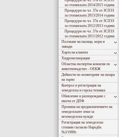
Процедури по чл. 37в от ЗСПЗЗ
за стопанската 2014/2015 година
Процедури по чл. 37в от ЗСПЗЗ
за стопанската 2013/2014 година
Процедури по чл. 37в от ЗСПЗЗ
за стопанската 2012/2013 година
Процедури по чл. 37в от ЗСПЗЗ
за стопанската 2011/2012 година
Ползване на пасища, мери и
ливади
Харта на клиента
Хидромeлиорации
Областна експертна комисия по
животновъдство - ОЕКЖ
Дейности по мониторинг на пазара
на зърно
Контрол и регистрация на
земеделска и горска техника
Обявление и разпореждане с
имоти от ДПФ
Промяна на предназначението на
земеделските земи за
неземеделски нужди
Регистрация на земеделски
стопани съгласно Наредба
№3/1999г.