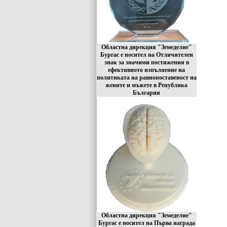
Областна дирекция "Земеделие"
Бургас е носител на Отличителен
знак за значими постижения в
ефективното изпълнение на
политиката на равнопоставеност на
жените и мъжете в Република
България
Областна дирекция "Земеделие"
Бургас е носител на Първа награда