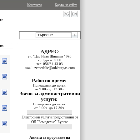
Контакти
Карта на сайта
ина
АДРЕС
:
ул. "Цар Иван Шишман " №8
гр.Бургас 8000
тел. 056/84 43 03
zemedelie@odzburgas.com
email:
Работно време:
Понеделник до петък
от 9.00ч до 17.30ч.
Звено за административни
услуги:
Понеделник до петък
от 9.00ч. до 17.30ч.
__________________
Електронни услуги предоставяни от
ОД "Земеделие" Бургас
__________________
Анкета за проучване на