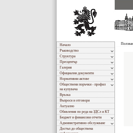
Ползван
Начало
Ръководство
Структура
Пресцентър
Галерия
Официални документи
Нормативни актове
Обществени поръчки - профил
на купувача
Връзка
Въпроси и отговори
Актуално
Обявления по реда на ЗДСл и КТ
Бюджет и финансови отчети
Административно обслужване
Достъп до обществена