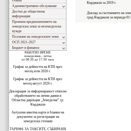
Обяви
Кърджали за 2019 г.
Административно обслужване
Достъп до обществена
Доклад за състоянието на зем
информация
град Кърджали за периода 01.0
Промяна предназначението на
земеделски земи за неземеделски
нужди
Ползване на земеделските земи
ОСП 2021-2027
Бюджет и финанси
РАБОТНО ВРЕМЕ
понеделник - петък
от 08:30 до 17:30 часа
График за дейността на КТИ през
месец юли 2026 г.
График за дейността на КТИ през
месец август 2026 г.
Декларация за информираност относно
обработването на лични данни в
Областна дирекция „Земеделие” гр.
Кърджали
Актуална анкетна карта и бланки на
документи за регистрация на
земеделски стопани
ТАРИФА ЗА ТАКСИТЕ, СЪБИРАНИ