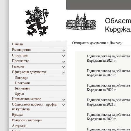
Официални документи
>
Доклади
Начало
Ръководство
Структура
Годишен доклад за дейността 
Кърджали за 2024 г.
Пресцентър
Галерия
Годишен доклад за дейността 
Официални документи
Кърджали за 2023 г.
Доклади
Програми
Годишен доклад за дейността 
Бюлетини
Кърджали за 2022 г.
Други
Нормативни актове
Годишен доклад за дейността 
Обществени поръчки - профил
Кърджали за 2021 г.
на купувача
Връзка
Годишен доклад за дейността 
Кърджали за 2020 г.
Въпроси и отговори
Актуално
Годишен доклад за дейността 