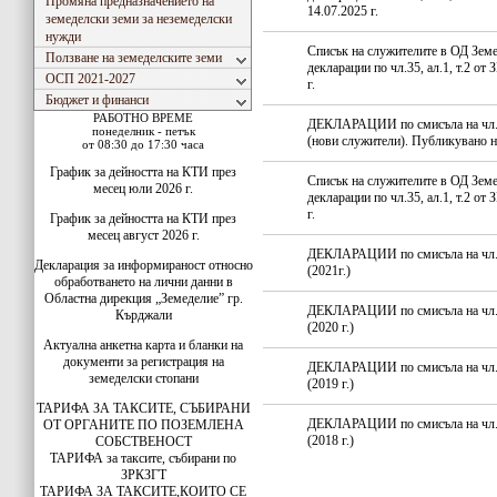
Промяна предназначението на
14.07.2025 г.
земеделски земи за неземеделски
нужди
Списък на служителите в ОД Зем
Ползване на земеделските земи
декларации по чл.35, ал.1, т.2 
ОСП 2021-2027
г.
Бюджет и финанси
РАБОТНО ВРЕМЕ
ДЕКЛАРАЦИИ по смисъла на чл. 35
понеделник - петък
(нови служители). Публикувано на
от 08:30 до 17:30 часа
График за дейността на КТИ през
Списък на служителите в ОД Зем
месец юли 2026 г.
декларации по чл.35, ал.1, т.2 
г.
График за дейността на КТИ през
месец август 2026 г.
ДЕКЛАРАЦИИ по смисъла на чл. 35
Декларация за информираност относно
(2021г.)
обработването на лични данни в
Областна дирекция „Земеделие” гр.
ДЕКЛАРАЦИИ по смисъла на чл. 35
Кърджали
(2020 г.)
Актуална анкетна карта и бланки на
документи за регистрация на
ДЕКЛАРАЦИИ по смисъла на чл. 35
земеделски стопани
(2019 г.)
ТАРИФА ЗА ТАКСИТЕ, СЪБИРАНИ
ДЕКЛАРАЦИИ по смисъла на чл. 35
ОТ ОРГАНИТЕ ПО ПОЗЕМЛЕНА
(2018 г.)
СОБСТВЕНОСТ
ТАРИФА за таксите, събирани по
ЗРКЗГТ
ТАРИФА ЗА ТАКСИТЕ,КОИТО СЕ