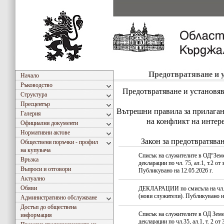
Предотвратяване и 
Начало
Ръководство
Предотвратяване и установя
Структура
Пресцентър
Вътрешни правила за прилагане
Галерия
на конфликт на инте
Официални документи
Нормативни актове
Закон за предотвратява
Обществени поръчки - профил
на купувача
Списък на служителите в ОД“Зем
Връзка
декларации по чл. 75, ал.1, т.2 от 
Въпроси и отговори
Публикувано на 12.05.2026 г.
Актуално
Обяви
ДЕКЛАРАЦИИ по смисъла на чл. 35
(нови служители). Публикувано на
Административно обслужване
Достъп до обществена
Списък на служителите в ОД Зем
информация
декларации по чл.35, ал.1, т. 2