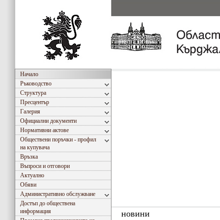
Начало
Ръководство
Структура
Пресцентър
Галерия
Официални документи
Нормативни актове
Обществени поръчки - профил
на купувача
Връзка
Въпроси и отговори
Актуално
Обяви
Административно обслужване
Достъп до обществена
информация
новини