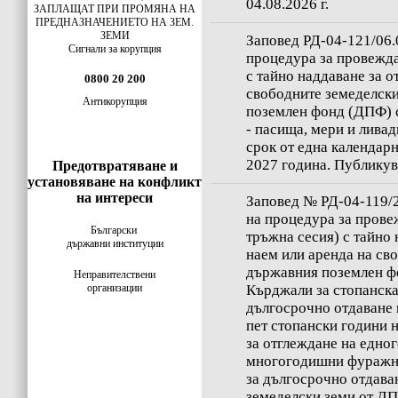
04.08.2026 г.
ЗАПЛАЩАТ ПРИ ПРОМЯНА НА
ПРЕДНАЗНАЧЕНИЕТО НА ЗЕМ.
ЗЕМИ
Заповед РД-04-121/06.0
Сигнали за корупция
процедура за провежда
с тайно наддаване за о
0800 20 200
свободните земеделски
Антикорупция
поземлен фонд (ДПФ) с
- пасища, мери и ливад
срок от една календарн
2027 година. Публикува
Предотвратяване и
установяване на конфликт
на интереси
Заповед № РД-04-119/23
на процедура за прове
Български
тръжна сесия) с тайно 
държавни институции
наем или аренда на св
държавния поземлен ф
Неправителствени
организации
Кърджали за стопанска
дългосрочно отдаване 
пет стопански години 
за отглеждане на едно
многогодишни фуражни
за дългосрочно отдава
земеделски земи от ДП