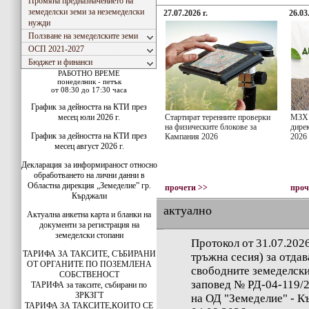
Промяна предназначението на
земеделски земи за неземеделски
27.07.2026 г.
26.03
нужди
Ползване на земеделските земи
ОСП 2021-2027
Бюджет и финанси
РАБОТНО ВРЕМЕ
понеделник - петък
от 08:30 до 17:30 часа
График за дейността на КТИ през
месец юли 2026 г.
Стартират теренните проверки
МЗХ 
на физическите блокове за
дире
График за дейността на КТИ през
Кампания 2026
2026
месец август 2026 г.
Декларация за информираност относно
обработването на лични данни в
Областна дирекция „Земеделие” гр.
прочети >>
проч
Кърджали
актуално
Актуална анкетна карта и бланки на
документи за регистрация на
земеделски стопани
Протокол от 31.07.2026
ТАРИФА ЗА ТАКСИТЕ, СЪБИРАНИ
тръжна сесия) за отдав
ОТ ОРГАНИТЕ ПО ПОЗЕМЛЕНА
свободните земеделски
СОБСТВЕНОСТ
заповед № РД-04-119/23
ТАРИФА за таксите, събирани по
ЗРКЗГТ
на ОД "Земеделие" - К
ТАРИФА ЗА ТАКСИТЕ,КОИТО СЕ