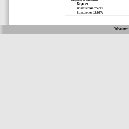
Бюджет
Финансови отчети
Плащания СЕБРА
Областна 