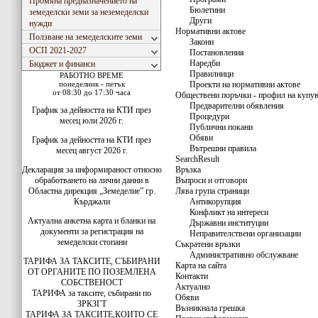
Промяна предназначението на
Бюлетини
земеделски земи за неземеделски
Други
нужди
Нормативни актове
Ползване на земеделските земи
Закони
ОСП 2021-2027
Постановления
Наредби
Бюджет и финанси
Правилници
РАБОТНО ВРЕМЕ
понеделник - петък
Проекти на нормативни актове
от 08:30 до 17:30 часа
Обществени поръчки - профил на купу
Предварителни обявления
График за дейността на КТИ през
Процедури
месец юли 2026 г.
Публични покани
Обяви
График за дейността на КТИ през
Вътрешни правила
месец август 2026 г.
SearchResult
Декларация за информираност относно
Връзка
обработването на лични данни в
Въпроси и отговори
Областна дирекция „Земеделие” гр.
Лява група страници
Кърджали
Антикорупция
Конфликт на интереси
Актуална анкетна карта и бланки на
Държавни институции
документи за регистрация на
Неправителствени организации
земеделски стопани
Съкратени връзки
Административно обслужване
ТАРИФА ЗА ТАКСИТЕ, СЪБИРАНИ
Карта на сайта
ОТ ОРГАНИТЕ ПО ПОЗЕМЛЕНА
Контакти
СОБСТВЕНОСТ
Актуално
ТАРИФА за таксите, събирани по
Обяви
ЗРКЗГТ
Възникнала грешка
ТАРИФА ЗА ТАКСИТЕ,КОИТО СЕ