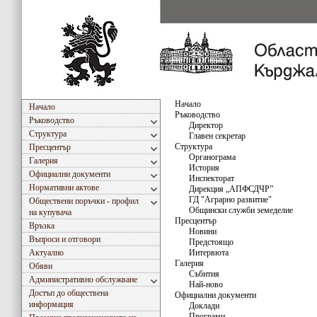
Начало
Начало
Ръководство
Ръководство
Директор
Структура
Главен секретар
Структура
Пресцентър
Органограма
Галерия
История
Официални документи
Инспекторат
Нормативни актове
Дирекция „АПФСДЧР”
ГД "Аграрно развитиe"
Обществени поръчки - профил
Общински служби земеделие
на купувача
Пресцентър
Връзка
Новини
Въпроси и отговори
Предстоящо
Актуално
Интервюта
Галерия
Обяви
Събития
Административно обслужване
Най-ново
Достъп до обществена
Официални документи
информация
Доклади
Програми