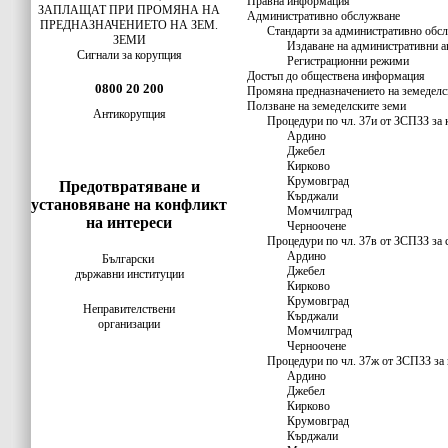
Правна информация
ЗАПЛАЩАТ ПРИ ПРОМЯНА НА
Административно обслужване
ПРЕДНАЗНАЧЕНИЕТО НА ЗЕМ.
Стандарти за административно обсл
ЗЕМИ
Издаване на административни а
Сигнали за корупция
Регистрационни режими
Достъп до обществена информация
0800 20 200
Промяна предназначението на земеделс
Ползване на земеделските земи
Антикорупция
Процедури по чл. 37и от ЗСПЗЗ за 
Ардино
Джебел
Кирково
Крумовград
Предотвратяване и
Кърджали
установяване на конфликт
Момчилград
на интереси
Черноочене
Процедури по чл. 37в от ЗСПЗЗ за 
Ардино
Български
Джебел
държавни институции
Кирково
Крумовград
Неправителствени
Кърджали
организации
Момчилград
Черноочене
Процедури по чл. 37ж от ЗСПЗЗ за 
Ардино
Джебел
Кирково
Крумовград
Кърджали