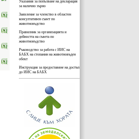
Указания за попълване на декларация
за налично зърно
Заявление за членство в областен
консултативен съвет по
животновъдство
Правилник за организацията и
дейността на съвета по
животновъдство
Ръководство за работа с ИИС на
БАБХ на стопанин на животновъден
обект
Инструкция за предоставяне на достъп
до ИИС на БАБХ