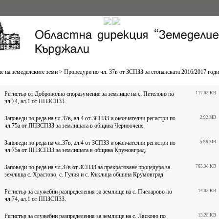
е на земеделските земи
>
Процедури по чл. 37в от ЗСПЗЗ за стопанската 2016/2017 год
Регистър от Доброволно споразумение за землище на с. Петелово по
117.05 KB
чл.74, ал.1 от ППЗСПЗЗ.
Заповеди по реда на чл.37в, ал.4 от ЗСПЗЗ и окончателни регистри по
2.92 MB
чл.75а от ППЗСПЗЗ за землищата в община Черноочене.
Заповеди по реда на чл.37в, ал.4 от ЗСПЗЗ и окончателни регистри по
5.96 MB
чл.75а от ППЗСПЗЗ за землищата в община Крумовград.
Заповеди по реда на чл.37в от ЗСПЗЗ за прекратяване процедура за
765.38 KB
землища с. Храстово, с. Гулия и с. Къклица община Крумовград.
Регистър за служебни разпределения за землище на с. Пчеларово по
14.05 KB
чл.74, ал.1 от ППЗСПЗЗ.
Регистър за служебни разпределения за землище на с. Лясково по
13.28 KB