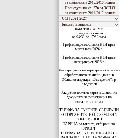
за стопанската 2012/2013 година
Процедури по чл. 37в от ЗСПЗЗ
за стопанската 2011/2012 година
ОСП 2021-2027
Бюджет и финанси
РАБОТНО ВРЕМЕ
понеделник - петък
от 08:30 до 17:30 часа
График за дейността на КТИ през
месец юли 2026 г.
График за дейността на КТИ през
месец август 2026 г.
Декларация за информираност относно
обработването на лични данни в
Областна дирекция „Земеделие” гр.
Кърджали
Актуална анкетна карта и бланки на
документи за регистрация на
земеделски стопани
ТАРИФА ЗА ТАКСИТЕ, СЪБИРАНИ
ОТ ОРГАНИТЕ ПО ПОЗЕМЛЕНА
СОБСТВЕНОСТ
ТАРИФА за таксите, събирани по
ЗРКЗГТ
ТАРИФА ЗА ТАКСИТЕ,КОИТО СЕ
ЗАПЛАЩАТ ПРИ ПРОМЯНА НА