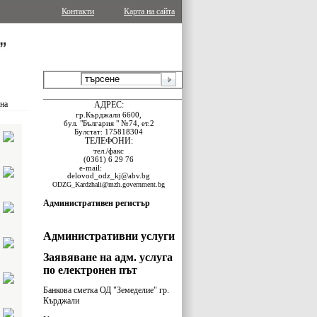
Контакти
Карта на сайта
ина
АДРЕС:
гр.Кърджали 6600,
бул. "България " №74, ет.2
Булстат: 175818304
ТЕЛЕФОНИ:
тел./факс
(0361) 6 29 76
e-
mail:
delovod_odz_kj@abv.bg
ODZG_Kardzhali@mzh.government.bg
Административен регистър
Административни услуги
Заявяване на адм. услуга
по електронен път
Банкова сметка ОД "Земеделие" гр.
Кърджали