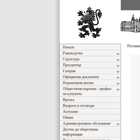
Ползван
Начало
Ръководство
Структура
Пресцентър
Галерия
Официални документи
Нормативни актове
Обществени поръчки - профил
на купувача
Връзка
Въпроси и отговори
Актуално
Обяви
Административно обслужване
Достъп до обществена
информация