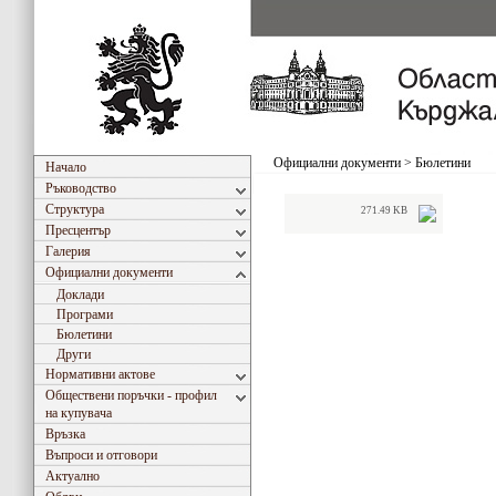
Официални документи
>
Бюлетини
Начало
Ръководство
Структура
271.49 KB
Пресцентър
Галерия
Официални документи
Доклади
Програми
Бюлетини
Други
Нормативни актове
Обществени поръчки - профил
на купувача
Връзка
Въпроси и отговори
Актуално