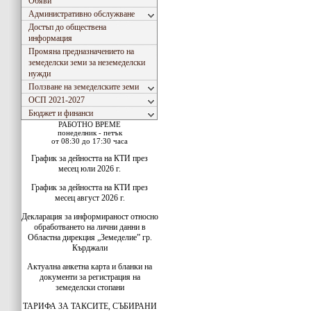
Обяви
Административно обслужване
Достъп до обществена
информация
Промяна предназначението на
земеделски земи за неземеделски
нужди
Ползване на земеделските земи
ОСП 2021-2027
Бюджет и финанси
РАБОТНО ВРЕМЕ
понеделник - петък
от 08:30 до 17:30 часа
График за дейността на КТИ през
месец юли 2026 г.
График за дейността на КТИ през
месец август 2026 г.
Декларация за информираност относно
обработването на лични данни в
Областна дирекция „Земеделие” гр.
Кърджали
Актуална анкетна карта и бланки на
документи за регистрация на
земеделски стопани
ТАРИФА ЗА ТАКСИТЕ, СЪБИРАНИ