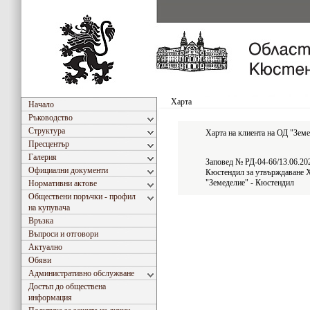
Харта
Начало
Ръководство
Структура
Харта на клиента на ОД "Земе
Пресцентър
Галерия
Заповед № РД-04-66/13.06.202
Официални документи
Кюстендил за утвърждаване 
"Земеделие" - Кюстендил
Нормативни актове
Обществени поръчки - профил
на купувача
Връзка
Въпроси и отговори
Актуално
Обяви
Административно обслужване
Достъп до обществена
информация