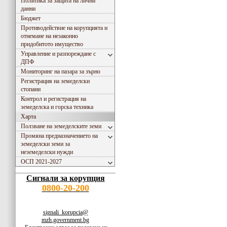
Политика за защита на лични
данни
Бюджет
Противодействие на корупцията и
отнемане на незаконно
придобитото имущество
Управление и разпореждане с
ДПФ
Мониторинг на пазара за зърно
Регистрация на земеделски
стопани
Контрол и регистрация на
земеделска и горска техника
Харта
Ползване на земеделските земи
Промяна предназначението на
земеделски земи за
неземеделски нужди
ОСП 2021-2027
Сигнали за корупция
0800-20-200
signali_korupcia@
mzh.government.bg