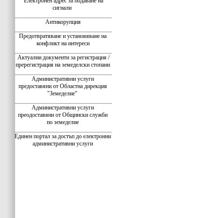
Електронен адрес за подаване на
сигнали
Антикорупция
Предотвратяване и установяване на
конфликт на интереси
Актуални документи за регистрация /
пререгистрация на земеделски стопани
Административни услуги
предоставяни от Областна дирекция
"Земеделие"
Административни услуги
преодоставяни от Общински служби
по земеделие
Единен портал за достъп до електронни
административни услуги