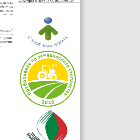
Димитров 078/550272, 0879069139
о цялата
обект на
, променя
рство на
меделие”
и строго
е данни.
 изрично
и.