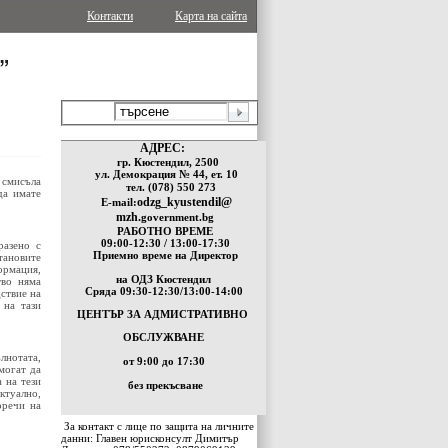
Контакти
Карта на сайта
АДРЕС:
   гр. Кюстендил, 2500
  ул. Демокрация № 44, ет. 10
 смисъла
тел. (078) 550 273
да имате
odzg_kyustendil@
  E-mail:
mzh.
gоvernment.bg
РАБОТНО ВРЕМЕ
 09:00-12:30 / 13:00-17:30
разено с
 Приемно време на Директор
ановите
ормация,
на ОДЗ Кюстендил
тво няма
 Сряда 09:30-12:30/13:00-14:00
ствие на
 на тази
ЦЕНТЪР ЗА АДМИСТРАТИВНО 
ОБСЛУЖВАНЕ
лнотата,
от 9:00 до 17:30
могат да
 на тези
без прекъсване
ктуално,
оречи на
За контакт с лице по защита на личните
данни: Главен юрисконсулт Димитър