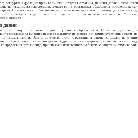
ът, осигуряващ функционирането на тази интернет страница, нейният дизайн, включителн
жена на страницата информация, доколкото не съставляват обществена информация, са 
 право. Никаква част от обектите на закрила не може да се възпроизвежда, да се превежда
олзва по какъвто и да е начин без предварителното писмено съгласие на Министе
ието и храните.
и данни
анни се събират чрез тази интернет страница и обработват от Областна дирекция „Зе
ндил единствено за нуждите на предоставянето на електронни административни услуги, пр
е на изискванията на Закона за електронното управление и Закона за защита на личнит
ето и обработването на лични данни за други цели се извършва доброволно и само след
 на предоставящите ги лица, при спазване изискванията на Закона за защита на личните данн