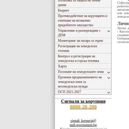
Политика за защита на лични
Софтуер
данни
разполо
авторско
Бюджет
или изп
Противодействие на корупцията и
земедел
отнемане на незаконно
Личн
придобитото имущество
Лични д
Управление и разпореждане с
- Кюсте
ДПФ
спазван
Събиран
Мониторинг на пазара за зърно
съгласие
Регистрация на земеделски
стопани
Контрол и регистрация на
земеделска и горска техника
Харта
Ползване на земеделските земи
Промяна предназначението на
земеделски земи за
неземеделски нужди
ОСП 2021-2027
Сигнали за корупция
0800-20-200
signali_korupcia@
mzh.government.bg