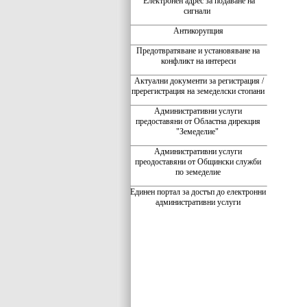
Електронен адрес за подаване на
сигнали
Антикорупция
Предотвратяване и установяване на
конфликт на интереси
Актуални документи за регистрация /
пререгистрация на земеделски стопани
Административни услуги
предоставяни от Областна дирекция
"Земеделие"
Административни услуги
преодоставяни от Общински служби
по земеделие
Единен портал за достъп до електронни
административни услуги