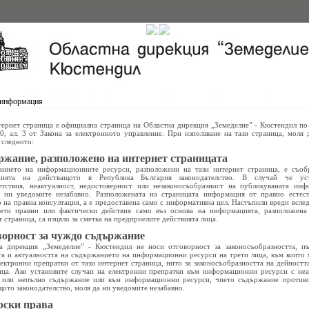
 информация
тернет страница е официална страница на Областна дирекция „Земеделие” - Кюстендил по
10, ал. 3 от Закона за електронното управление. При използване на тази страница, моля 
 следното:
жание, разположено на интернет страницата
нието на информационните ресурси, разположени на тази интернет страница, е съоб
анията на действащото в Република България законодателство. В случай че уст
етствия, неактуалност, недостоверност или незаконосъобразност на публикуваната инф
 ни уведомите незабавно. Разположената на страницата информация от правно естес
р на правна консултация, а е предоставена само с информативна цел. Настъпили вреди вслед
ети правни или фактически действия само въз основа на информацията, разположена
 страница, са изцяло за сметка на предприелите действията лица.
орност за чуждо съдържание
а дирекция „Земеделие” - Кюстендил не носи отговорност за законосъобразността, пъ
та и актуалността на съдържанието на информационни ресурси на трети лица, към които 
лектронни препратки от тази интернет страница, нито за законосъобразността на дейността
ица. Ако установите случаи на електронни препратки към информационни ресурси с неа
 или непълно съдържание или към информационни ресурси, чието съдържание против
щото законодателство, моля да ни уведомите незабавно.
рски права