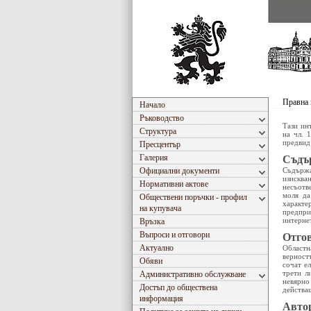
Правна
Начало
Ръководство
Тази ин
Структура
на чл. 
предвид
Пресцентър
Галерия
Съдър
Официални документи
Съдържа
изискв
Нормативни актове
несъотв
моля да
Обществени поръчки - профил
характе
на купувача
предпри
интернет
Връзка
Въпроси и отговори
Отгов
Актуално
Областн
верност
Обяви
сочат е
трети л
Административно обслужване
невярно
Достъп до обществена
действа
информация
Авто