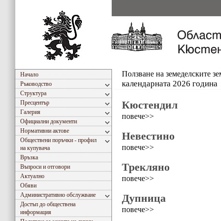
Ползване на земеделските з
Начало
календарната 2026 година
Ръководство
Структура
Кюстендил
Пресцентър
Галерия
повече>>
Официални документи
Нормативни актове
Невестино
Обществени поръчки - профил
повече>>
на купувача
Връзка
Трекляно
Въпроси и отговори
Актуално
повече>>
Обяви
Административно обслужване
Дупница
Достъп до обществена
повече>>
информация