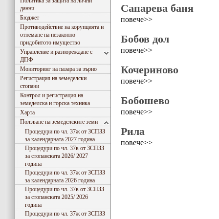
Политика за защита на лични
Сапарева баня
данни
Бюджет
повече>>
Противодействие на корупцията и
отнемане на незаконно
Бобов дол
придобитото имущество
повече>>
Управление и разпореждане с
ДПФ
Кочериново
Мониторинг на пазара за зърно
Регистрация на земеделски
повече>>
стопани
Контрол и регистрация на
Бобошево
земеделска и горска техника
повече>>
Харта
Ползване на земеделските земи
Рила
Процедури по чл. 37ж от ЗСПЗЗ
за календарната 2027 година
повече>>
Процедури по чл. 37в от ЗСПЗЗ
за стопанската 2026/ 2027
година
Процедури по чл. 37ж от ЗСПЗЗ
за календарната 2026 година
Процедури по чл. 37в от ЗСПЗЗ
за стопанската 2025/ 2026
година
Процедури по чл. 37ж от ЗСПЗЗ