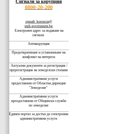
Сигнали за корупция
0800-20-200
signali_korupcia@
mzh.government.bg
Електронен адрес за подаване на
сигнали
Антикорупция
Предотвратяване и установяване на
конфликт на интереси
Актуални документи за регистрация /
пререгистрация на земеделски стопани
Административни услуги
предоставяни от Областна дирекция
"Земеделие"
Административни услуги
преодоставяни от Общински служби
по земеделие
Единен портал за достъп до електронни
административни услуги