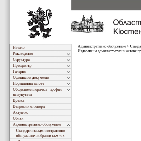
Административно обслужване
>
Станда
Начало
Издаване на административни актове п
Ръководство
Структура
Пресцентър
Галерия
Официални документи
Нормативни актове
Обществени поръчки - профил
на купувача
Връзка
Въпроси и отговори
Актуално
Обяви
Административно обслужване
Стандарти за административно
обслужване и образци към тях