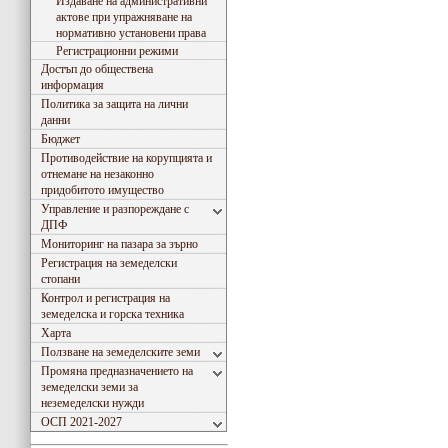
Издаване на административни
актове при упражняване на
нормативно установени права
Регистрационни режими
Достъп до обществена
информация
Политика за защита на лични
данни
Бюджет
Противодействие на корупцията и
отнемане на незаконно
придобитото имущество
Управление и разпореждане с
ДПФ
Мониторинг на пазара за зърно
Регистрация на земеделски
стопани
Контрол и регистрация на
земеделска и горска техника
Харта
Ползване на земеделските земи
Промяна предназначението на
земеделски земи за
неземеделски нужди
ОСП 2021-2027