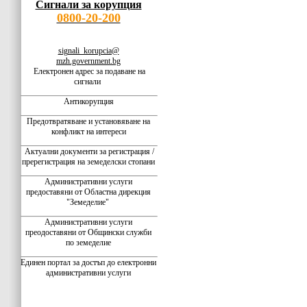
Сигнали за корупция
0800-20-200
signali_korupcia@
mzh.government.bg
Електронен адрес за подаване на
сигнали
Антикорупция
Предотвратяване и установяване на
конфликт на интереси
Актуални документи за регистрация /
пререгистрация на земеделски стопани
Административни услуги
предоставяни от Областна дирекция
"Земеделие"
Административни услуги
преодоставяни от Общински служби
по земеделие
Единен портал за достъп до електронни
административни услуги