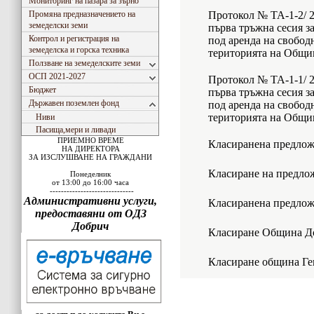
Мониторинг на пазара за зърно
Промяна предназначението на
Протокол № ТА-1-2/ 22
земеделски земи
първа тръжна сесия за
Контрол и регистрация на
под аренда на свобод
земеделска и горска техника
територията на Общи
Ползване на земеделските земи
ОСП 2021-2027
Протокол № ТА-1-1/ 21
Бюджет
първа тръжна сесия за
Държавен поземлен фонд
под аренда на свобод
територията на Общи
Ниви
Пасища,мери и ливади
ПРИЕМНО ВРЕМЕ
Класиранена предлож
НА ДИРЕКТОРА
ЗА ИЗСЛУШВАНЕ НА ГРАЖДАНИ
Класиране на предл
Понеделник
от 13:00 до 16:00 часа
------------------------------
Административни услуги,
Класиранена предлож
предоставяни от ОДЗ
Добрич
Класиране Община Д
Класиране община Ге