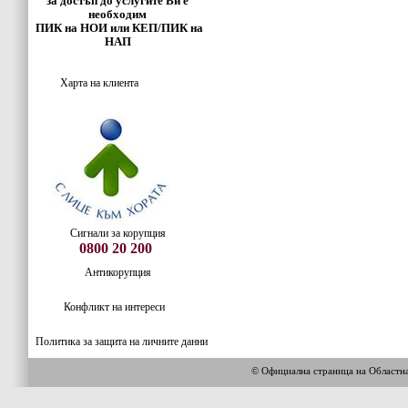
за достъп до услугите Ви е
необходим
ПИК на НОИ или КЕП/ПИК на
НАП
Харта на клиента
Сигнали за корупция
0800 20 200
Антикорупция
Конфликт на интереси
Политика за защита на личните данни
© Официална страница на Област