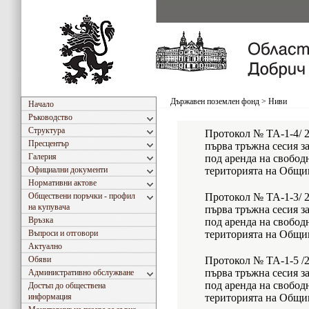
Държавен поземлен фонд
>
Ниви
Начало
Ръководство
Структура
Протокол № ТА-1-4/ 27
Пресцентър
първа тръжна сесия за
Галерия
под аренда на свобод
Официални документи
територията на Общи
Нормативни актове
Обществени поръчки - профил
Протокол № ТА-1-3/ 26
на купувача
първа тръжна сесия за
Връзка
под аренда на свобод
Въпроси и отговори
територията на Общ
Актуално
Обяви
Протокол № ТА-1-5 /28
първа тръжна сесия за
Административно обслужване
под аренда на свобод
Достъп до обществена
информация
територията на Общи