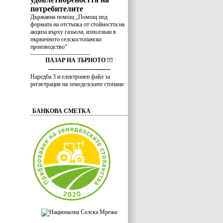
потребителите
Държавна помощ „Помощ под
формата на отстъпка от стойността на
акциза върху газьола, използван в
първичното селскостопанско
производство“
------------------------------
ПАЗАР НА ЗЪРНОТО !!!
-------------------------
Наредба 3 и електронен файл за
регистрация на земеделските стопани
БАНКОВА СМЕТКА