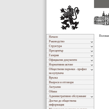
Ползван
Начало
Ръководство
Структура
Пресцентър
Галерия
Официални документи
Нормативни актове
Обществени поръчки - профил
на купувача
Връзка
Въпроси и отговори
Актуално
Обяви
Административно обслужване
Достъп до обществена
информация