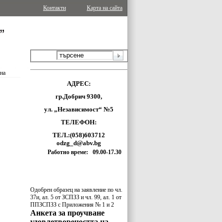
Контакти
Карта на сайта
ина
АДРЕС:
гр.Добрич 9300,
ул. „Независимост“ №5
ТЕЛЕФОН:
ТЕЛ.:(058)603712
odzg_d@abv.bg
Работно време: 09.00-17.30
Одобрен образец на заявление по чл.
37и, ал. 5 от ЗСПЗЗ и чл. 99, ал. 1 от
ППЗСПЗЗ с Приложения № 1 и 2
Анкет
а за проучване
удовлетвореността на