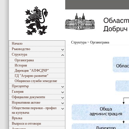
Структура
>
Органограма
Начало
Ръководство
Структура
Органограма
История
Дирекция "АПФСДЧР"
ГД "Аграрно развитие"
Общински служби земеделие
Пресцентър
Галерия
Официални документи
Нормативни актове
Обществени поръчки - профил
на купувача
Връзка
Въпроси и отговори