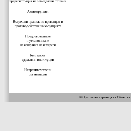
пререгистрация на земеделски стопани
Антикорупция
Вътрешни правила за превенция и
противодействие на корупцията
Предотвратяване
и установяване
на конфликт на интереси
Български
държавни институции
Неправителствени
организации
© Официална страница на Облас