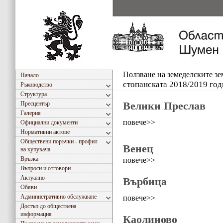
Ползване на земеделските з
Начало
стопанската 2018/2019 год
Ръководство
Структура
Велики Преслав
Пресцентър
Галерия
повече>>
Официални документи
Нормативни актове
Обществени поръчки - профил
Венец
на купувача
Връзка
повече>>
Въпроси и отговори
Актуално
Върбица
Обяви
Административно обслужване
повече>>
Достъп до обществена
информация
Каолиново