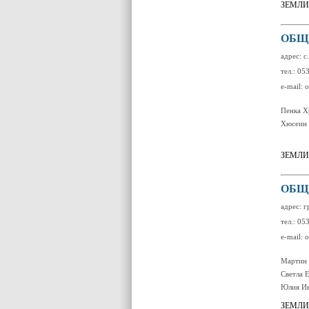
ЗЕМЛИ
ОБЩ
адрес: с
тел.: 05
e-mail:
Пенка Х
Хюсеин 
ЗЕМЛИ
ОБЩ
адрес: г
тел.: 05
e-mail:
Мартин 
Светла 
Юлия Ив
ЗЕМЛИ