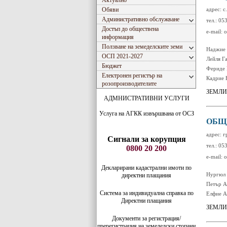
Актуално
Обяви
адрес: с
Административно обслужване
тел.: 05
Достъп до обществена
e-mail:
информация
Ползване на земеделските земи
Наджие 
ОСП 2021-2027
Лейля Г
Бюджет
Фериде
Електронен регистър на
Кадрие 
розопроизводителите
ЗЕМЛИ
АДМНИСТРАТИВНИ УСЛУГИ
Услуга на АГКК извършвана от ОСЗ
ОБЩ
адрес: г
Сигнали за корупция
тел.: 05
0800 20 200
e-mail:
Декларирани кадастрални имоти по
Нургюл
директни плащания
Петър А
Система за индивидуaлна справка по
Елфие А
Директни плащания
ЗЕМЛИ
Документи за регистрация/
пререгистрация на земеделски стопани