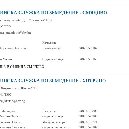
ИНСКА СЛУЖБА ПО ЗЕМЕДЕЛИЕ - СМЯДОВО
р. Смядово 9820, ул. "Славянска" №1а
351/2277
 oszg_smiadovo@abv.bg
Началник
Георгиева Николова
Главен експерт
0882 559 167
ия Чобан
Старши експерт
0882 559 166
ЩА В ОБЩИНА СМЯДОВО
ИНСКА СЛУЖБА ПО ЗЕМЕДЕЛИЕ - ХИТРИНО
с. Хитрино, ул. "Шипка" №6
341/2306
osz_hitrino@abv.bg
б Данаджъ
Началник
0882 016 803
Хюсеин Осман
Старши експерт
0882 559 198
ейсимов Самиев
Младши експерт
0882 016 771
иленова Стефанова
Старши специалист
0882 559 199