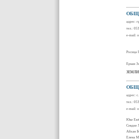
ОБЩ
адрес: г
тел.: 05
e-mail:
Росица 
Еркан З
ЗЕМЛИ
ОБЩ
адрес: 
тел.: 05
e-mail: 
Юке Ею
Севдие 
Айхан Б
Елена М