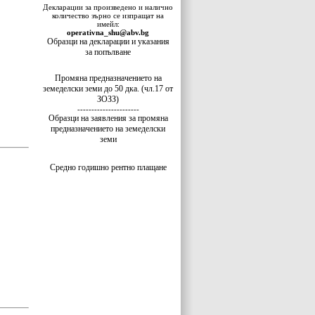
Декларации за произведено и налично
количество зърно се изпращат на
имейл:
operativna_shu@abv.bg
Образци на декларации и указания
за попълване
Промяна предназначението на
земеделски земи до 50 дка. (чл.17 от
ЗОЗЗ)
----------------------
Образци на заявления за промяна
предназначението на земеделски
земи
Средно годишно рентно плащане