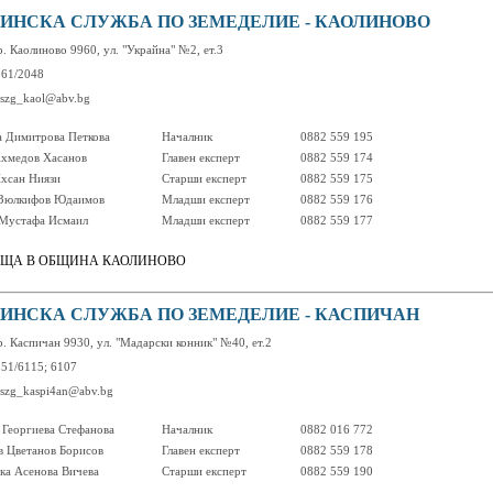
ИНСКА СЛУЖБА ПО ЗЕМЕДЕЛИЕ - КАОЛИНОВО
р. Каолиново 9960, ул. "Украйна" №2, ет.3
361/2048
oszg_kaol@abv.bg
а Димитрова Петкова
Началник
0882 559 195
хмедов Хасанов
Главен експерт
0882 559 174
хсан Ниязи
Старши експерт
0882 559 175
 Зюлкифов Юдаимов
Младши експерт
0882 559 176
Мустафа Исмаил
Младши експерт
0882 559 177
ЩА В ОБЩИНА КАОЛИНОВО
ИНСКА СЛУЖБА ПО ЗЕМЕДЕЛИЕ - КАСПИЧАН
р. Каспичан 9930, ул. "Мадарски конник" №40, ет.2
351/6115; 6107
 oszg_kaspi4an@abv.bg
 Георгиева Стефанова
Началник
0882 016 772
в Цветанов Борисов
Главен експерт
0882 559 178
ка Асенова Вичева
Старши експерт
0882 559 190