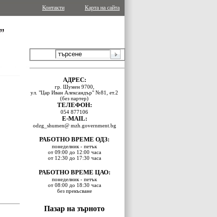
Контакти
Карта на сайта
АДРЕС:
гр. Шумен 9700,
ул. "Цар Иван Александър" №81, ет.2
(без партер)
ТЕЛЕФОН:
054 877106
E-MAIL:
odzg_shumen@ mzh.government.bg
РАБОТНО ВРЕМЕ ОДЗ:
понеделник - петък
от 09:00 до 12:00 часа
от 12:30 до 17:30 часа
РАБОТНО ВРЕМЕ ЦАО:
понеделник - петък
от 08:00 до 18:30 часа
без прекъсване
Пазар на зърното