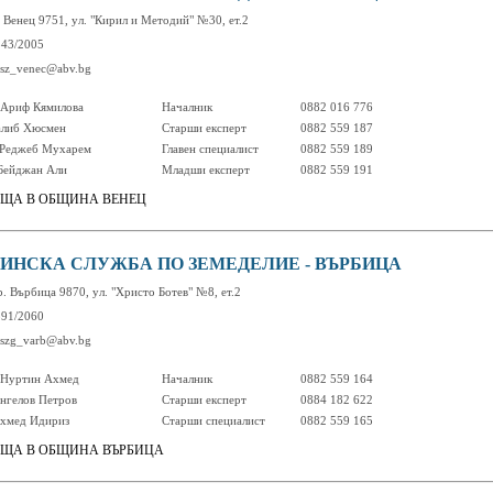
. Венец 9751, ул. "Кирил и Методий" №30, ет.2
343/2005
 osz_venec@abv.bg
Ариф Кямилова
Началник
0882 016 776
алиб Хюсмен
Старши експерт
0882 559 187
 Реджеб Мухарем
Главен специалист
0882 559 189
Бейджан Али
Младши експерт
0882 559 191
ЩА В ОБЩИНА ВЕНЕЦ
ИНСКА СЛУЖБА ПО ЗЕМЕДЕЛИЕ - ВЪРБИЦА
р. Върбица 9870, ул. "Христо Ботев" №8, ет.2
391/2060
 oszg_varb@abv.bg
 Нуртин Ахмед
Началник
0882 559 164
нгелов Петров
Старши експерт
0884 182 622
хмед Идириз
Старши специалист
0882 559 165
ЩА В ОБЩИНА ВЪРБИЦА