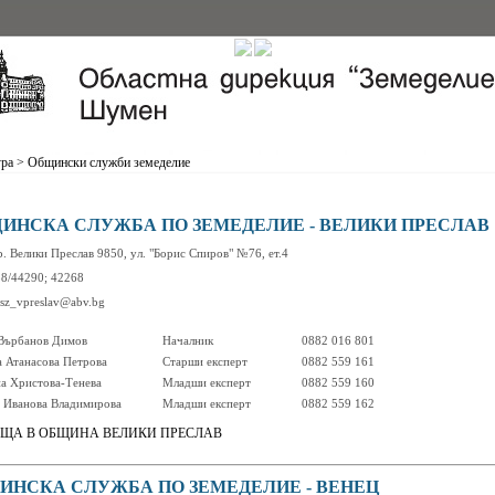
ура
>
Общински служби земеделие
ИНСКА СЛУЖБА ПО ЗЕМЕДЕЛИЕ - ВЕЛИКИ ПРЕСЛАВ
р. Велики Преслав 9850, ул. "Борис Спиров" №76, ет.4
38/44290; 42268
osz_vpreslav@abv.bg
Върбанов Димов
Началник
0882 016 801
 Атанасова Петрова
Старши експерт
0882 559 161
а Христова-Тенева
Младши експерт
0882 559 160
 Иванова Владимирова
Младши експерт
0882 559 162
ЩА В ОБЩИНА ВЕЛИКИ ПРЕСЛАВ
ИНСКА СЛУЖБА ПО ЗЕМЕДЕЛИЕ - ВЕНЕЦ