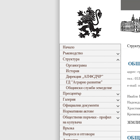
Структ
Начало
Ръководство
Структура
ОБЩ
Органограма
История
адрес: г
Дирекция „АПФСДЧР”
тел.: 05
ГД "Аграрно развитиe"
e-mail: 
Общински служби земеделие
Пресцентър
Ивайло 
Галерия
Надежда
Официални документи
Христин
Нормативни актове
Кремена
Обществени поръчки - профил
на купувача
ЗЕМЛИ
Връзка
Въпроси и отговори
ОБЩ