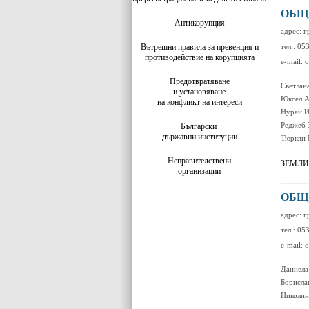
ОБЩ
Антикорупция
адрес: г
Вътрешни правила за превенция и
тел.: 05
противодействие на корупцията
e-mail: 
Предотвратяване
Светлан
и установяване
Юксел А
на конфликт на интереси
Нурай И
Реджеб
Български
държавни институции
Тюркян 
Неправителствени
ЗЕМЛИ
организации
ОБЩ
адрес: г
тел.: 05
e-mail:
Даниела
Борисла
Николин