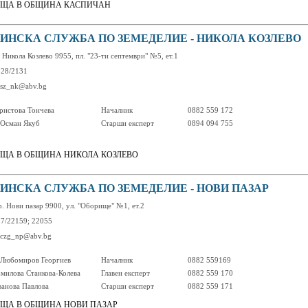
ЩА В ОБЩИНА КАСПИЧАН
ИНСКА СЛУЖБА ПО ЗЕМЕДЕЛИЕ - НИКОЛА КОЗЛЕВО
. Никола Козлево 9955, пл. "23-ти септември" №5, ет.1
328/2131
 osz_nk@abv.bg
ристова Тончева
Началник
0882 559 172
Осман Якуб
Старши експерт
0894 094 755
ЩА В ОБЩИНА НИКОЛА КОЗЛЕВО
ИНСКА СЛУЖБА ПО ЗЕМЕДЕЛИЕ - НОВИ ПАЗАР
р. Нови пазар 9900, ул. "Оборище" №1, ет.2
37/22159; 22055
 oczg_np@abv.bg
Любомиров Георгиев
Началник
0882 559169
Емилова Станкова-Колева
Главен експерт
0882 559 170
анова Павлова
Старши експерт
0882 559 171
ЩА В ОБЩИНА НОВИ ПАЗАР