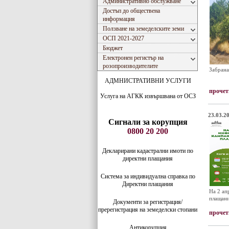
Административно обслужване
Достъп до обществена
информация
Ползване на земеделските земи
ОСП 2021-2027
Бюджет
Електронен регистър на
розопроизводителите
Забрана
АДМНИСТРАТИВНИ УСЛУГИ
прочет
Услуга на АГКК извършвана от ОСЗ
23.03.20
Сигнали за корупция
0800 20 200
Декларирани кадастрални имоти по
директни плащания
Система за индивидуaлна справка по
Директни плащания
На 2 ап
плащани
Документи за регистрация/
пререгистрация на земеделски стопани
прочет
Антикорупция