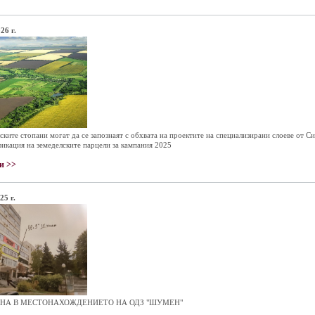
26 г.
ските стопани могат да се запознаят с обхвата на проектите на специализирани слоеве от Си
икация на земеделските парцели за кампания 2025
и >>
25 г.
НА В МЕСТОНАХОЖДЕНИЕТО НА ОДЗ "ШУМЕН"