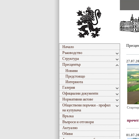
Пресце
Начало
Ръководство
Структура
27.07.20
Пресцентър
Новини
Предстоящо
Интервюта
Галерия
Официални документи
Нормативни актове
Обществени поръчки - профил
Стартир
на купувача
Връзка
прочет
Въпроси и отговори
Актуално
Обяви
01.07.20