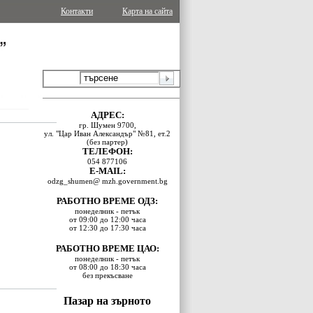
Контакти
Карта на сайта
АДРЕС:
гр. Шумен 9700,
ул. "Цар Иван Александър" №81, ет.2
(без партер)
ТЕЛЕФОН:
054 877106
E-MAIL:
odzg_shumen@ mzh.government.bg
РАБОТНО ВРЕМЕ ОДЗ:
понеделник - петък
от 09:00 до 12:00 часа
от 12:30 до 17:30 часа
РАБОТНО ВРЕМЕ ЦАО:
понеделник - петък
от 08:00 до 18:30 часа
без прекъсване
Пазар на зърното