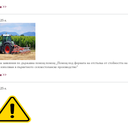
и >>
25 г.
а заявления по държавна помощ помощ „Помощ под формата на отстъпка от стойността на 
, използван в първичното селскостопанско производство”
и >>
25 г.