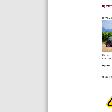
прочет
29.08.20
Прием н
газьола
прочет
30.07.20