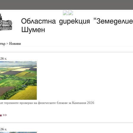
нтър
>
Новини
26 г.
ат теренните проверки на физическите блокове за Кампания 2026
и >>
26 г.