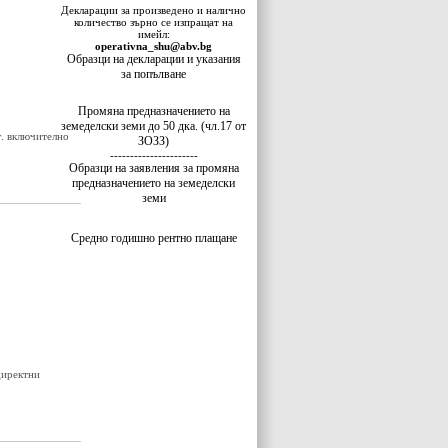
Декларации за произведено и налично
количество зърно се изпращат на
имейл:
operativna_shu@abv.bg
Образци на декларации и указания
за попълване
Промяна предназначението на
земеделски земи до 50 дка. (чл.17 от
г. включително
ЗОЗЗ)
----------------------
Образци на заявления за промяна
предназначението на земеделски
земи
Средно годишно рентно плащане
директни