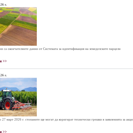
26 г.
и са окончателните данни от Системата за идентификация на земеделските парцели
и >>
26 г.
о 27 март 2026 г. стопаните ще могат да коригират технически грешки в заявленията за акциз
и >>