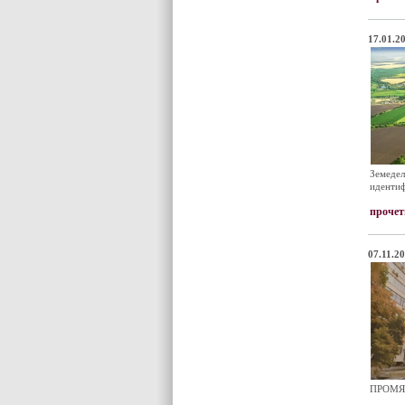
17.01.20
Земедел
идентиф
прочет
07.11.20
ПРОМЯ