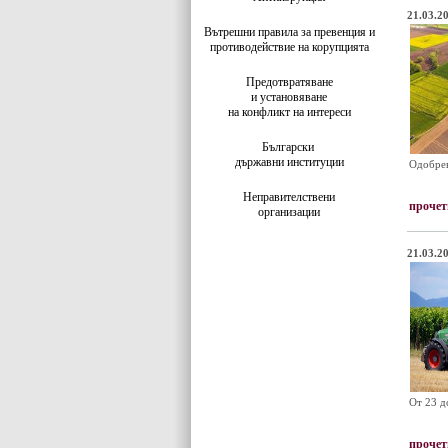
21.03.20
Вътрешни правила за превенция и
противодействие на корупцията
Предотвратяване
и установяване
на конфликт на интереси
Български
държавни институции
Одобрен
Неправителствени
прочет
организации
21.03.20
От 23 д
прочет