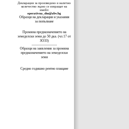
Декларации за произведено и налично
количество зърно се изпращат на
имейл:
operativna_shu@abv.bg
Образци на декларации и указания
за попълване
Промяна предназначението на
земеделски земи до 50 дка. (чл.17 от
ЗОЗЗ)
----------------------
Образци на заявления за промяна
предназначението на земеделски
земи
Средно годишно рентно плащане