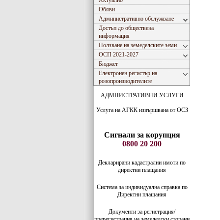
Актуално
Обяви
Административно обслужване
Достъп до обществена
информация
Ползване на земеделските земи
ОСП 2021-2027
Бюджет
Електронен регистър на
розопроизводителите
АДМНИСТРАТИВНИ УСЛУГИ
Услуга на АГКК извършвана от ОСЗ
Сигнали за корупция
0800 20 200
Декларирани кадастрални имоти по
директни плащания
Система за индивидуaлна справка по
Директни плащания
Документи за регистрация/
пререгистрация на земеделски стопани