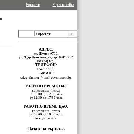
Контакти
Карта на сайта
АДРЕС:
гр. Шумен 9700,
ул. "Цар Иван Александър" №81, ет.2
(без партер)
ТЕЛЕФОН:
054 877106
E-MAIL:
odzg_shumen@ mzh.government.bg
РАБОТНО ВРЕМЕ ОДЗ:
понеделник - петък
от 09:00 до 12:00 часа
от 12:30 до 17:30 часа
РАБОТНО ВРЕМЕ ЦАО:
понеделник - петък
от 08:00 до 18:30 часа
без прекъсване
Пазар на зърното