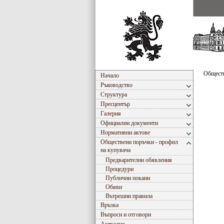
Обществ
Начало
Ръководство
Структура
Пресцентър
Галерия
Официални документи
Нормативни актове
Обществени поръчки - профил
на купувача
Предварителни обявления
Процедури
Публични покани
Обяви
Вътрешни правила
Връзка
Въпроси и отговори