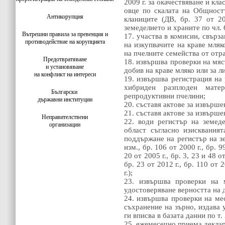
2009 г. за окачествяване и кл
овце по скалата на Общност
Антикорупция
кланиците (ДВ, бр. 37 от 2
земеделието и храните по чл. 
Вътрешни правила за превенция и
17. участва в комисии, свърз
противодействие на корупцията
на изкупвачите на краве мляк
на пчелните семейства от отр
Предотвратяване
18. извършва проверки на мяс
и установяване
добив на краве мляко или за 
на конфликт на интереси
19. извършва регистрация на
хибриден разплоден мате
Български
репродуктивни пчелини;
държавни институции
20. съставя актове за извърш
21. съставя актове за извър
Неправителствени
22. води регистър на земед
организации
област съгласно изисквания
поддържане на регистър на зе
изм., бр. 106 от 2000 г., бр. 99
20 от 2005 г., бр. 3, 23 и 48 от
бр. 23 от 2012 г., бр. 110 от 2
г.);
23. извършва проверки на 
удостоверяване верността на 
24. извършва проверки на ме
съхранение на зърно, издава 
ги вписва в базата данни по т. 
25. ежемесечно приема деклар