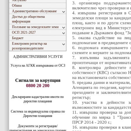
Актуално
3. организира поддържанет
Обяви
включително чрез проверки и 
Административно обслужване
4. извършва регистрация в 
Достъп до обществена
земеделски площи за кандидат
информация
площ, както и по други схем
Ползване на земеделските земи
електронен вид в Министерст
ОСП 2021-2027
подаване в Държавен фонд "Зе
5. оказва съдействие на ли
Бюджет
подпомагане в предвидените о
Електронен регистър на
6. подпомага извършването 
розопроизводителите
схемите и мерките за подпома
АДМНИСТРАТИВНИ УСЛУГИ
7. изпълнява задълженият
произтичащи от нормативната
Услуга на АГКК извършвана от ОСЗ
8. контролира дейностите 
собственост (КВС) съгласно Н
на възстановената собственост 
Сигнали за корупция
9. предава данни и материали
0800 20 200
Агенцията по геодезия, картог
преходните и заключителнит
Декларирани кадастрални имоти по
регистър;
директни плащания
10. участва в дейности з
възможностите за кандидатств
Система за индивидуaлна справка по
11. извършва проверка за до
Директни плащания
обучение по мярка 1 "Транс
ПРСР 2014 - 2020 г.;
Документи за регистрация/
16. извършва проверки в клан
пререгистрация на земеделски стопани