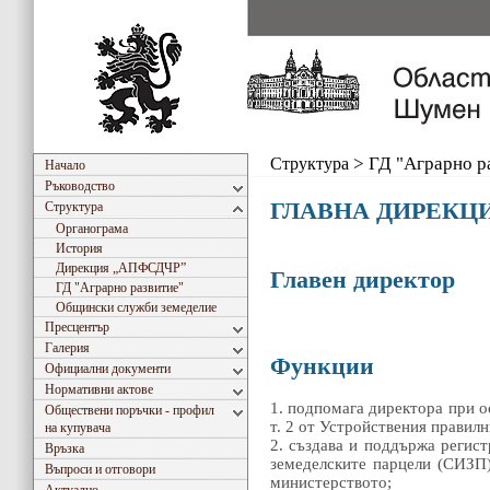
Структура
>
ГД "Аграрно р
Начало
Ръководство
ГЛАВНА ДИРЕКЦИ
Структура
Органограма
История
Дирекция „АПФСДЧР”
Главен директор
ГД "Аграрно развитиe"
Общински служби земеделие
Пресцентър
Галерия
Функции
Официални документи
Нормативни актове
1. подпомага директора при о
Обществени поръчки - профил
т. 2 от Устройствения правил
на купувача
2. създава и поддържа регист
Връзка
земеделските парцели (СИЗП)
Въпроси и отговори
министерството;