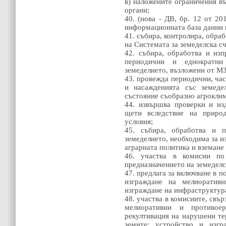
в) наложените ограничения въ
органи;
40. (нова - ДВ, бр. 12 от 201
информационната база данни н
41. събира, контролира, обра
на Системата за земеделска 
42. събира, обработва и и
периодични и еднократни
земеделието, възложени от М
43. провежда периодични, час
и насажденията със земеде
състояние съобразно агрокли
44. извършва проверки и из
щети вследствие на природ
условия;
45. събира, обработва и 
земеделието, необходима за и
аграрната политика и вземане
46. участва в комисии п
предназначението на земеделс
47. предлага за включване в 
изграждане на мелиоративн
изграждане на инфраструктура
48. участва в комисиите, свър
мелиоративни и противое
рекултивация на нарушени те
земите; устройство и изгр