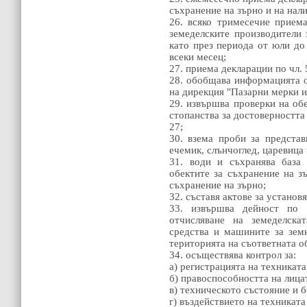
съхранение на зърно и на нали
26. всяко тримесечие прием
земеделските производители 
като през периода от юли до
всеки месец;
27. приема декларации по чл.
28. обобщава информацията от
на дирекция "Пазарни мерки и
29. извършва проверки на обе
стопанства за достоверността 
27;
30. взема проби за представ
ечемик, слънчоглед, царевица 
31. води и съхранява база
обектите за съхранение на зъ
съхранение на зърно;
32. съставя актове за устано
33. извършва дейност по р
отчисляване на земеделскат
средства и машините за земн
територията на съответната о
34. осъществява контрол за:
а) регистрацията на техниката
б) правоспособността на лицат
в) техническото състояние и б
г) въздействието на техниката