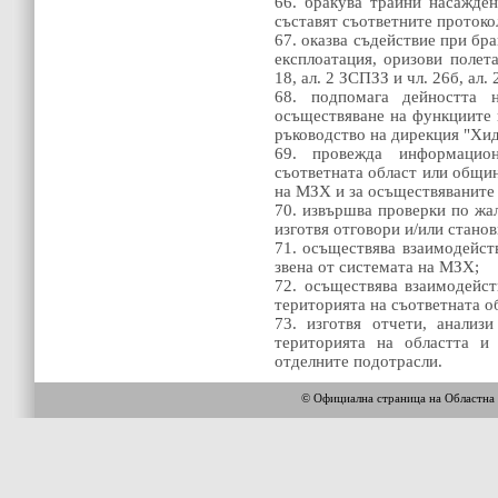
66. бракува трайни насажден
съставят съответните протоко
67. оказва съдействие при бр
експлоатация, оризови полет
18, ал. 2 ЗСПЗЗ и чл. 26б, ал
68. подпомага дейността
осъществяване на функциите 
ръководство на дирекция "Хи
69. провежда информацио
съответната област или общи
на МЗХ и за осъществяваните 
70. извършва проверки по жа
изготвя отговори и/или станов
71. осъществява взаимодейст
звена от системата на МЗХ;
72. осъществява взаимодейс
територията на съответната о
73. изготвя отчети, анализ
територията на областта и
отделните подотрасли.
© Официална страница на Облас