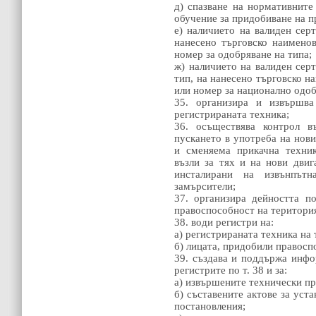
д) спазване на нормативните
обучение за придобиване на п
е) наличието на валиден сер
нанесено търговско наимено
номер за одобряване на типа;
ж) наличието на валиден сер
тип, на нанесено търговско н
или номер за национално одоб
35. организира и извършва
регистрираната техника;
36. осъществява контрол в
пускането в употреба на нови
и сменяема прикачна техник
възли за тях и на нови двиг
инсталирани на извънпът
замърсители;
37. организира дейността п
правоспособност на територия
38. води регистри на:
a) регистрираната техника на 
б) лицата, придобили правосп
39. създава и поддържа инф
регистрите по т. 38 и за:
a) извършените технически пр
б) съставените актове за уст
постановления;