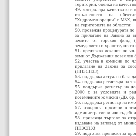
територии, оценка на качество
49. контролира качеството и 
изпълнението на обект
"Хидромелиорации" в МЗХ, вкл
на територията на областта;
50. провежда процедурата по ч
за прилагане на Закона за в
земите от горския фонд 
земеделието и храните, която
51. предявява искания по чл
земи от Държавния поземлен 
52. участва в комисии по ч
прилагане на Закона за соб
(ППЗСПЗЗ);
53. поддържа актуална база д
54. поддържа регистъра на тр
55. поддържа регистър на д
2000 г. за условията и ре
поземлените комисии (ДВ, бр. 
56. поддържа регистър на имо
57. извършва промени в зем
административни или съдебни
58. провежда търгове за от
издаване на заповед от минис
ППЗСПЗЗ;
59. подготвя преписки за про