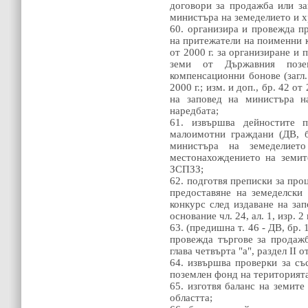
договори за продажба или з
министъра на земеделието и х
60. организира и провежда п
на притежатели на поименни 
от 2000 г. за организиране и
земи от Държавния поз
компенсационни бонове (загл. 
2000 г.; изм. и доп., бр. 42 о
на заповед на министъра н
наредбата;
61. извършва дейностите 
малоимотни граждани (ДВ, б
министъра на земеделиет
местонахождението на земит
ЗСПЗЗ;
62. подготвя преписки за проц
предоставяне на земеделски
конкурс след издаване на за
основание чл. 24, ал. 1, изр. 2 
63. (предишна т. 46 - ДВ, бр. 1
провежда търгове за продажб
глава четвърта "а", раздел II
64. извършва проверки за съ
поземлен фонд на територията
65. изготвя баланс на земит
областта;