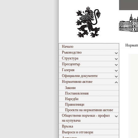
Нормати
Начало
Ръководство
Структура
Пресцентър
Галерия
Официални документи
Нормативни актове
Закони
Постановления
Наредби
Правилници
Проекти на нормативни актове
Обществени поръчки - профил
на купувача
Връзка
Въпроси и отговори