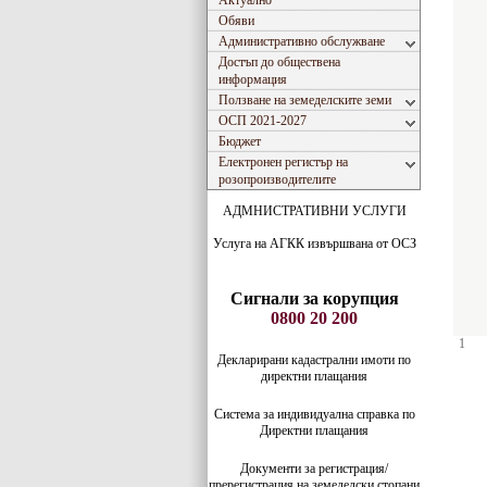
Актуално
Обяви
Административно обслужване
Достъп до обществена
информация
Ползване на земеделските земи
ОСП 2021-2027
Бюджет
Електронен регистър на
розопроизводителите
АДМНИСТРАТИВНИ УСЛУГИ
Услуга на АГКК извършвана от ОСЗ
Сигнали за корупция
0800 20 200
1
Декларирани кадастрални имоти по
директни плащания
Система за индивидуaлна справка по
Директни плащания
Документи за регистрация/
пререгистрация на земеделски стопани