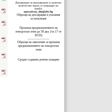
Декларации за произведено и налично
количество зърно се изпращат на
имейл:
operativna_shu@abv.bg
Образци на декларации и указания
за попълване
Промяна предназначението на
земеделски земи до 50 дка. (чл.17 от
ЗОЗЗ)
----------------------
Образци на заявления за промяна
предназначението на земеделски
земи
Средно годишно рентно плащане