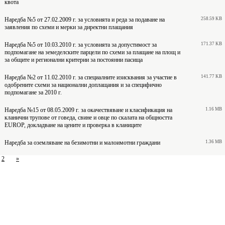
квота
Наредба №5 от 27.02.2009 г. за условията и реда за подаване на
258.59 KB
заявления по схеми и мерки за директни плащания
Наредба №5 от 10.03.2010 г. за условията за допустимост за
171.37 KB
подпомагане на земеделските парцели по схеми за плащане на площ и
за общите и регионални критерии за постоянни пасища
Наредба №2 от 11.02.2010 г. за специалните изисквания за участие в
141.77 KB
одобрените схеми за национални доплащания и за специфично
подпомагане за 2010 г.
Наредба №15 от 08.05.2009 г. за окачествяване и класификация на
1.16 MB
кланични трупове от говеда, свине и овце по скалата на общността
EUROP, докладване на цените и проверка в кланиците
Наредба за оземляване на безимотни и малоимотни граждани
1.36 MB
2
»