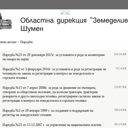
вни актове
>
Наредби
Наредба №23 от 29 декември 2015г. за условията и реда за мониторинг
645.34 KB
на пазара на зърно
Наредба №2 от 3 февруари 2016г. за условията и реда за регистрация на
79.74 KB
техниката по закона за регистрация и контрол на земеделската и
горската техника
Наредба №15 от 7 април 2008г. за реда за движение по пътищата,
129.87 KB
отворени за обществено ползване, на колесни трактори, тракторни
ремаркета и друга самоходна техника, регистрирани съгласно закона за
регистрация и контрол на земеделската и горската техника
Наредба №3 от 29 януари 1999 г. за създаване и поддържане на
349.24 KB
регистър на земеделските стопани
Наредба №23 от 13.12.2007 г. за управление на националната млечна
503.23 KB