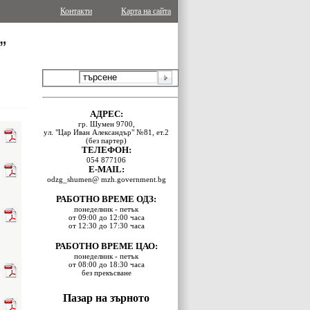
Контакти
Карта на сайта
АДРЕС:
гр. Шумен 9700,
ул. "Цар Иван Александър" №81, ет.2
(без партер)
ТЕЛЕФОН:
054 877106
E-MAIL:
odzg_shumen@ mzh.government.bg
РАБОТНО ВРЕМЕ ОДЗ:
понеделник - петък
от 09:00 до 12:00 часа
от 12:30 до 17:30 часа
РАБОТНО ВРЕМЕ ЦАО:
понеделник - петък
от 08:00 до 18:30 часа
без прекъсване
Пазар на зърното