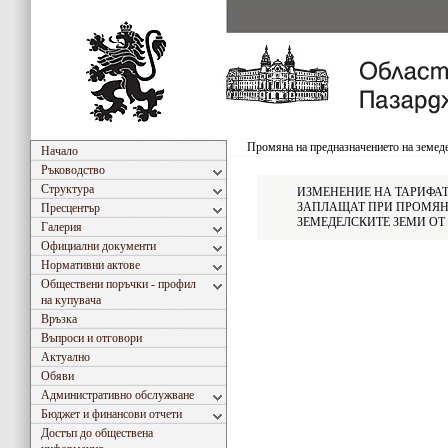
Промяна на предназначението на земед
Начало
Ръководство
Структура
ИЗМЕНЕНИЕ НА ТАРИФАТА
ЗАПЛАЩАТ ПРИ ПРОМЯН
Пресцентър
ЗЕМЕДЕЛСКИТЕ ЗЕМИ ОТ 2
Галерия
Официални документи
Нормативни актове
Обществени поръчки - профил
на купувача
Връзка
Въпроси и отговори
Актуално
Обяви
Административно обслужване
Бюджет и финансови отчети
Достъп до обществена