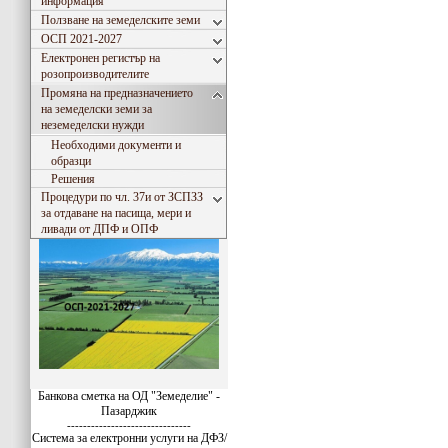
информация
Ползване на земеделските земи
ОСП 2021-2027
Електронен регистър на
розопроизводителите
Промяна на предназначението
на земеделски земи за
неземеделски нужди
Необходими документи и
образци
Решения
Процедури по чл. 37и от ЗСПЗЗ
за отдаване на пасища, мери и
ливади от ДПФ и ОПФ
Банкова сметка на ОД "Земеделие" -
Пазарджик
-------------------------------
Система за електронни услуги на ДФЗ/