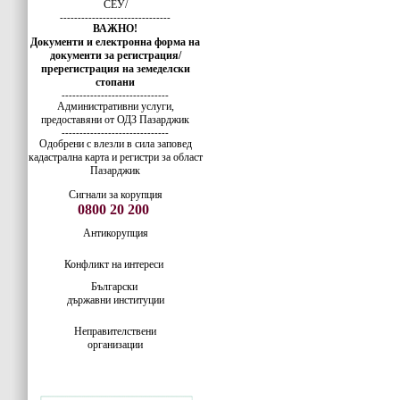
СЕУ/
-------------------------------
ВАЖНО!
Документи и електронна форма на
документи за регистрация/
пререгистрация на земеделски
стопани
------------------------------
Административни услуги,
предоставяни от ОДЗ Пазарджик
------------------------------
Одобрени с влезли в сила заповед
кадастрална карта и регистри за област
Пазарджик
Сигнали за корупция
0800 20 200
Антикорупция
Конфликт на интереси
Български
държавни институции
Неправителствени
организации