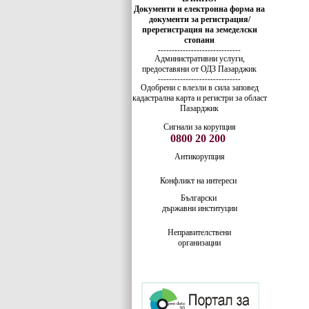
Документи и електронна форма на
документи за регистрация/
пререгистрация на земеделски
стопани
------------------------------
Административни услуги,
предоставяни от ОДЗ Пазарджик
------------------------------
Одобрени с влезли в сила заповед
кадастрална карта и регистри за област
Пазарджик
Сигнали за корупция
0800 20 200
Антикорупция
Конфликт на интереси
Български
държавни институции
Неправителствени
организации