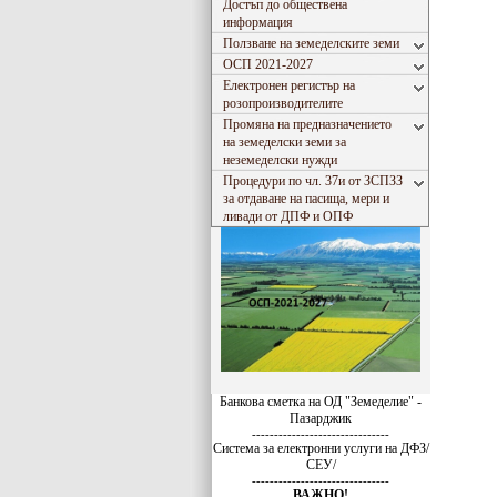
Достъп до обществена
информация
Ползване на земеделските земи
ОСП 2021-2027
Електронен регистър на
розопроизводителите
Промяна на предназначението
на земеделски земи за
неземеделски нужди
Процедури по чл. 37и от ЗСПЗЗ
за отдаване на пасища, мери и
ливади от ДПФ и ОПФ
Банкова сметка на ОД "Земеделие" -
Пазарджик
-------------------------------
Система за електронни услуги на ДФЗ/
СЕУ/
-------------------------------
ВАЖНО!