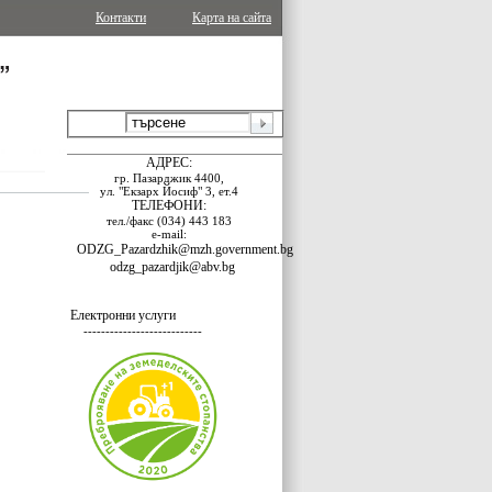
Контакти
Карта на сайта
АДРЕС:
гр. Пазарджик 4400,
ул. "Екзарх Йосиф" 3, ет.4
ТЕЛЕФОНИ:
тел./факс (034) 443 183
е-mail:
ODZG_Pazardzhik@mzh.government.bg
odzg_pazardjik@abv.bg
Електронни услуги
---------------------------