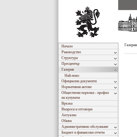
Галерия
Начало
Ръководство
Структура
Пресцентър
Галерия
Най-ново
Официални документи
Нормативни актове
Обществени поръчки - профил
на купувача
Връзка
Въпроси и отговори
Актуално
Обяви
Административно обслужване
Бюджет и финансови отчети