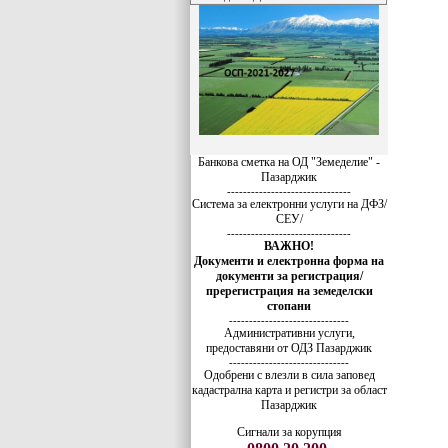
Банкова сметка на ОД "Земеделие" -
Пазарджик
-------------------------------
Система за електронни услуги на ДФЗ/
СЕУ/
-------------------------------
ВАЖНО!
Документи и електронна форма на
документи за регистрация/
пререгистрация на земеделски
стопани
------------------------------
Административни услуги,
предоставяни от ОДЗ Пазарджик
------------------------------
Одобрени с влезли в сила заповед
кадастрална карта и регистри за област
Пазарджик
Сигнали за корупция