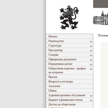
Ползван
Начало
Ръководство
Структура
Пресцентър
Галерия
Официални документи
Нормативни актове
Обществени поръчки - профил
на купувача
Връзка
Въпроси и отговори
Актуално
Обяви
Административно обслужване
Бюджет и финансови отчети
Достъп до обществена