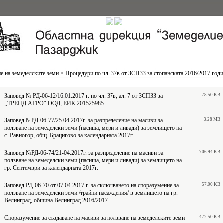
е на земеделските земи
>
Процедури по чл. 37в от ЗСПЗЗ за стопанската 2016/2017 год
Заповед № РД-06-12/16.01.2017 г. по чл. 37в, ал. 7 от ЗСПЗЗ за
78.50 KB
,,ТРЕНД АГРО“ ООД, ЕИК 201525985
Заповед №РД-06-77/25.04.2017г. за разпределение на масиви за
3.28 MB
ползване на земеделски земи (пасища, мери и ливади) за землището на
с. Равногор, общ. Брацигово за календарната 2017г.
Заповед №РД-06-74/21-04.2017г. за разпределение на масиви за
706.94 KB
ползване на земеделски земи (пасища, мери и ливади) за землището на
гр. Септември за календарната 2017г.
Заповед РД-06-70 от 07.04.2017 г. за сключването на споразумение за
57.00 KB
ползване на земеделски земи /трайни насаждения/ в землището на гр.
Велинград, община Велинград 2016/2017
Споразумение за създаване на масиви за ползване на земеделските земи
472.50 KB