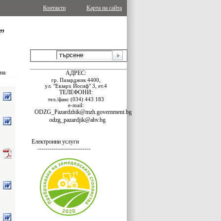
Контакти
Карта на сайта
ина
АДРЕС:
гр. Пазарджик 4400,
ул. "Екзарх Йосиф" 3, ет.4
ТЕЛЕФОНИ:
тел./факс (034) 443 183
е-mail:
ODZG_Pazardzhik@mzh.government.bg
odzg_pazardjik@abv.bg
Електронни услуги
---------------------------