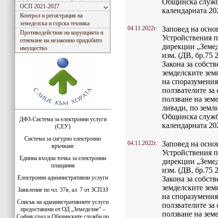
Общинска служба
ОСП 2021-2027
календарната 20
Контрол и регистрация на
земеделска и горска техника
04.11.2022г.
Заповед на основа
Противодействие на корупцията и
Устройствения 
отнемане на незаконно придобито
дирекции „Земеде
имущество
изм. (ДВ, бр.75 2
Закона за собств
земделските зем
на споразумения
ползвателите за 
ползване на зем
ливади, по земл
Общинска служба
ДФЗ-Система за електронни услуги
календарната 20
(СЕУ)
Система за сигурно електронно
04.11.2022г.
Заповед на основа
връчване
Устройствения 
Единна входна точка за електронни
дирекции „Земеде
плащания
изм. (ДВ, бр.75 2
Електронни административни услуги
Закона за собств
земделските зем
Заявление по чл. 37в, ал. 7 от ЗСПЗЗ
на споразумения
Списък на административните услуги
ползвателите за 
предоставяни от ОД „Земеделие“ –
ползване на зем
София-град и Общинските служби по