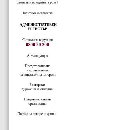
Закон за маслодайната роза !
Политики и стратегии
АДМИНИСТРАТИВЕН
РЕГИСТЪР
Сигнали за корупция
0800 20 200
Антикорупция
Предотвратяване
и установяване
на конфликт на интереси
Български
държавни институции
Неправителствени
организации
Портал за отворени данни!