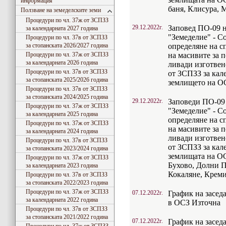
информация
баня, Клисура, 
Ползване на земеделските земи
Процедури по чл. 37ж от ЗСПЗЗ
29.12.2022г.
Заповед ПО-09 
за календарната 2027 година
"Земеделие" - С
Процедури по чл. 37в от ЗСПЗЗ
за стопанската 2026/2027 година
определяне на с
Процедури по чл. 37ж от ЗСПЗЗ
на масивите за 
за календарната 2026 година
ливади изготвено
Процедури по чл. 37в от ЗСПЗЗ
от ЗСПЗЗ за кале
за стопанската 2025/2026 година
землището на ОС
Процедури по чл. 37в от ЗСПЗЗ
за стопанската 2024/2025 година
29.12.2022г.
Заповеди ПО-09
Процедури по чл. 37ж от ЗСПЗЗ
"Земеделие" - С
за календарната 2025 година
определяне на с
Процедури по чл. 37ж от ЗСПЗЗ
на масивите за 
за календарната 2024 година
ливади изготвено
Процедури по чл. 37в от ЗСПЗЗ
от ЗСПЗЗ за кале
за стопанската 2023/2024 година
землищата на ОС
Процедури по чл. 37ж от ЗСПЗЗ
Бухово, Долни П
за календарната 2023 година
Кокаляне, Креми
Процедури по чл. 37в от ЗСПЗЗ
за стопанската 2022/2023 година
Процедури по чл. 37ж от ЗСПЗЗ
07.12.2022г.
График на засед
за календарната 2022 година
в ОСЗ Източна
Процедури по чл. 37в от ЗСПЗЗ
за стопанската 2021/2022 година
07.12.2022г.
График на засед