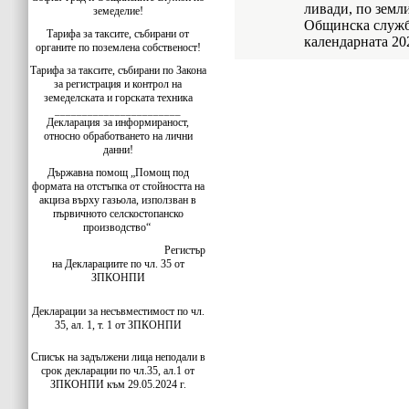
ливади, по земл
земеделие!
Общинска служба
Тарифа за таксите, събирани от
календарната 20
органите по поземлена собственост!
Тарифа за таксите, събирани по Закона
за регистрация и контрол на
земеделската и горската техника
_______________________
Декларация за информираност,
относно обработването на лични
данни!
Държавна помощ „Помощ под
формата на отстъпка от стойността на
акциза върху газьола, използван в
първичното селскостопанско
производство“
Регистър
на Декларациите по чл. 35 от
ЗПКОНПИ
Декларации за несъвместимост по чл.
35, ал. 1, т. 1 от ЗПКОНПИ
Списък на задължени лица неподали в
срок декларации по чл.35, ал.1 от
ЗПКОНПИ към 29.05.2024 г.