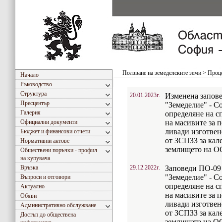
Ползване на земеделските земи
>
Проце
Начало
Ръководство
Структура
20.01.2023г.
Изменена запов
Пресцентър
"Земеделие" - С
Галерия
определяне на с
Официални документи
на масивите за 
ливади изготвено
Бюджет и финансови отчети
от ЗСПЗЗ за кале
Нормативни актове
землището на ОС
Обществени поръчки - профил
на купувача
Връзка
29.12.2022г.
Заповеди ПО-09
"Земеделие" - С
Въпроси и отговори
определяне на с
Актуално
на масивите за 
Обяви
ливади изготвено
Административно обслужване
от ЗСПЗЗ за кале
Достъп до обществена
землищата на ОС