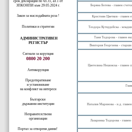
срок декларации по чл.35, ал.1 от
ЗПКОНПИ към 29.05.2024 г.
Боряна Ботева - главен счет
Закон за маслодайната роза !
Кристиян Цветков - главен 
Политики и стратегии
Теодора Куткудейска - младши
Таня Тодорова - главен ек
АДМИНИСТРАТИВЕН
РЕГИСТЪР
Виктория Георгиева - старши
Сигнали за корупция
0800 20 200
Цветелина Нешовска - главен с
Антикорупция
Предотвратяване
и установяване
Глав
на конфликт на интереси
Български
държавни институции
Наталия Маринова - и.д. главе
Неправителствени
организации
Лазаринка Тодорова - главен
Портал за отворени данни!