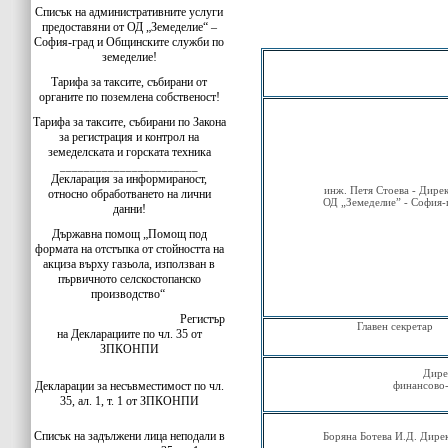
Списък на административните услуги
предоставяни от ОД „Земеделие“ –
София-град и Общинските служби по
земеделие!
Тарифа за таксите, събирани от
органите по поземлена собственост!
Тарифа за таксите, събирани по Закона
за регистрация и контрол на
земеделската и горската техника
_______________________
Декларация за информираност,
инж. Петя Стоева - Дире
относно обработването на лични
ОД „Земеделие” - София-
данни!
Държавна помощ „Помощ под
формата на отстъпка от стойността на
акциза върху газьола, използван в
първичното селскостопанско
производство“
Регистър
Главен секретар
на Декларациите по чл. 35 от
ЗПКОНПИ
Дире
Декларации за несъвместимост по чл.
финансово-
35, ал. 1, т. 1 от ЗПКОНПИ
Списък на задължени лица неподали в
Боряна Ботева И.Д. Дире