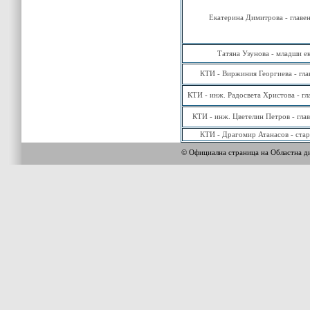
Екатерина Димитрова - главен
Татяна Узунова - младши е
КТИ - Виржиния Георгиева - гла
КТИ - инж. Радосвета Христова - гл
КТИ - инж. Цветелин Петров - гла
КТИ - Драгомир Атанасов - ста
© Официална страница на Областна