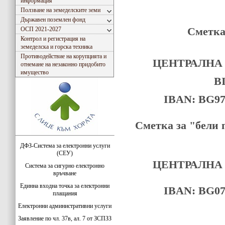
информация
Ползване на земеделските земи
Държавен поземлен фонд
Сметка
ОСП 2021-2027
Контрол и регистрация на
земеделска и горска техника
Противодействие на корупцията и
ЦЕНТРАЛНА
отнемане на незаконно придобито
имущество
В
IBAN: BG97
Сметка за "бели 
ДФЗ-Система за електронни услуги
(СЕУ)
ЦЕНТРАЛНА
Система за сигурно електронно
връчване
Единна входна точка за електронни
IBAN: BG07
плащания
Електронни административни услуги
Заявление по чл. 37в, ал. 7 от ЗСПЗЗ