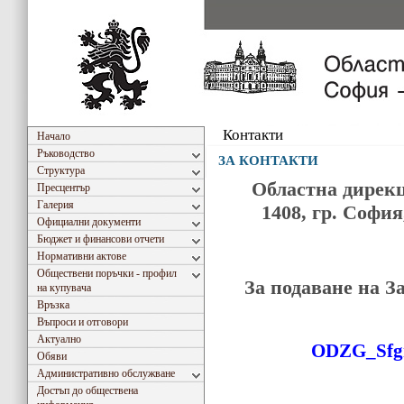
Контакти
Начало
Ръководство
ЗА КОНТАКТИ
Структура
Областна дирекц
Пресцентър
Галерия
1408, гр. София
Официални документи
Бюджет и финансови отчети
Нормативни актове
Обществени поръчки - профил
За подаване на З
на купувача
Връзка
Въпроси и отговори
Актуално
ODZG_Sfg
Обяви
Административно обслужване
Достъп до обществена