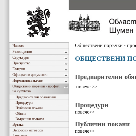
Обществени поръчки - про
Начало
Ръководство
ОБЩЕСТВЕНИ П
Структура
Пресцентър
Галерия
Официални документи
Предварителни обя
Нормативни актове
повече >>
Обществени поръчки - профил
на купувача
Предварителни обявления
Процедури
Процедури
Публични покани
повече>>
Обяви
Вътрешни правила
Публични покани
Връзка
Въпроси и отговори
повече>>