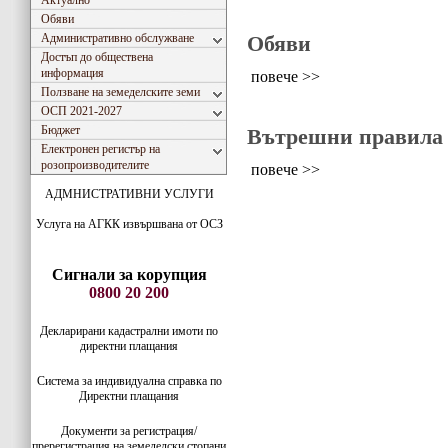
Актуално
Обяви
Административно обслужване
Обяви
Достъп до обществена
информация
повече >>
Ползване на земеделските земи
ОСП 2021-2027
Бюджет
Вътрешни правила
Електронен регистър на
розопроизводителите
повече >>
АДМНИСТРАТИВНИ УСЛУГИ
Услуга на АГКК извършвана от ОСЗ
Сигнали за корупция
0800 20 200
Декларирани кадастрални имоти по
директни плащания
Система за индивидуaлна справка по
Директни плащания
Документи за регистрация/
пререгистрация на земеделски стопани