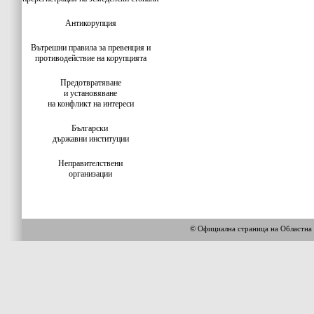
Антикорупция
Вътрешни правила за превенция и
противодействие на корупцията
Предотвратяване
и установяване
на конфликт на интереси
Български
държавни институции
Неправителствени
организации
© Официална страница на Облас